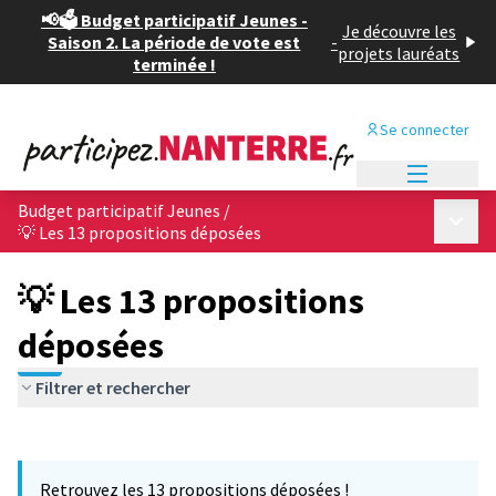
📢🗳️ Budget participatif Jeunes -
Je découvre les
Saison 2. La période de vote est
-
projets lauréats
terminée !
Se connecter
Menu princi
Budget participatif Jeunes
/
Menu p
💡 Les 13 propositions déposées
💡 Les 13 propositions
déposées
Filtrer et rechercher
Passer la carte
Leaflet
|
©
OpenStreetMap
contributors
L'élément suivant est une carte qui présente les éléments de cet
+
Retrouvez les 13 propositions déposées !