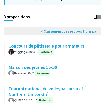
−
3 propositions
Classement des propositions par :
Concours de pâtisserie pour amateurs
Wiggings
0
10
Retenue
Maison des jeunes 16/30
Hassani
0
2
Retenue
Tournoi national de volleyball inclusif à
Nanterre Université
QUESADA
0
0
Retenue