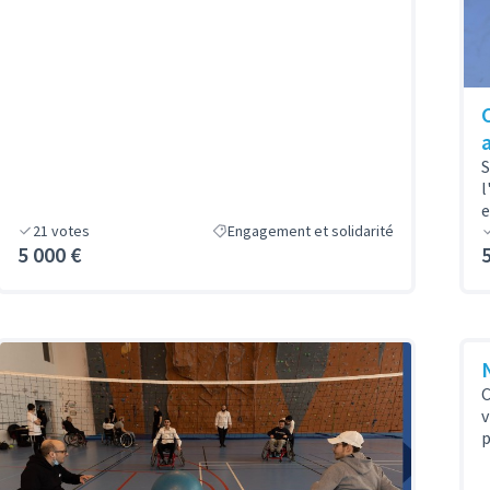
S
l
e
21
votes
Engagement et solidarité
5 000 €
C
v
p