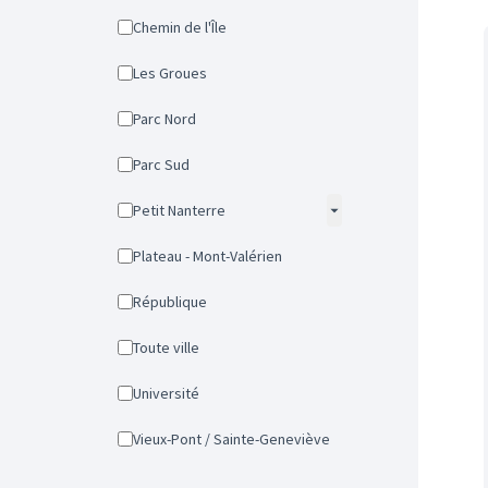
Chemin de l'Île
Les Groues
Parc Nord
Parc Sud
Petit Nanterre
Plateau - Mont-Valérien
République
Toute ville
Université
Vieux-Pont / Sainte-Geneviève