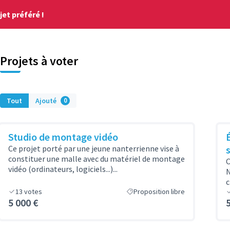
et préféré !
Projets à voter
Tout
Ajouté
0
Studio de montage vidéo
Ce projet porté par une jeune nanterrienne vise à
constituer une malle avec du matériel de montage
C
vidéo (ordinateurs, logiciels...)...
N
c
13
votes
Proposition libre
5 000 €