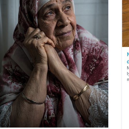
N
l
n