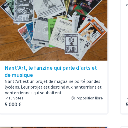
v
Nant'Art, le fanzine qui parle d'arts et
de musique
Nant'Art est un projet de magazine porté par des
lycéens. Leur projet est destiné aux nanterriens et
nanterriennes qui souhaitent...
13
votes
Proposition libre
5 000 €