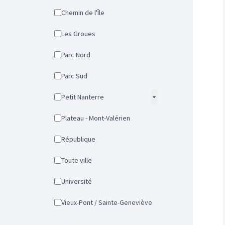
Chemin de l'Île
Les Groues
Parc Nord
Parc Sud
Petit Nanterre
Plateau - Mont-Valérien
République
Toute ville
Université
Vieux-Pont / Sainte-Geneviève