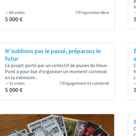
p
l
86
votes
Proposition libre
5 000 €
N'oublions pas le passé, préparons le
futur
Ce projet porté par un collectif de jeunes du Vieux-
C
Pont a pour but d'organiser un moment convivial
N
en la mémoire...
c
21
votes
Engagement et solidarité
5 000 €
C
c