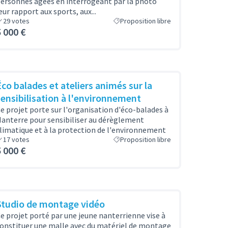
ersonnes âgées en interrogeant par la photo
eur rapport aux sports, aux...
29
votes
Proposition libre
5 000 €
Éco balades et ateliers animés sur la
sensibilisation à l'environnement
e projet porte sur l'organisation d'éco-balades à
anterre pour sensibiliser au dérèglement
limatique et à la protection de l'environnement
17
votes
Proposition libre
5 000 €
Studio de montage vidéo
e projet porté par une jeune nanterrienne vise à
onstituer une malle avec du matériel de montage