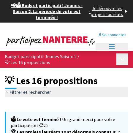
📢🗳️ Budget participatif Jeunes -
Je découvre les
Saison 2. La période de vote est
-
projets lauréats
terminée !
Se connecter
Menu princi
Budget participatif Jeunes Saison 2
/
Menu p
💡 Les 16 propositions
💡 Les 16 propositions
Filtrer et rechercher
Passer la carte
Leaflet
|
©
OpenStreetMap
contributors
L'élément suivant est une carte qui présente les éléments de cet
+
🗳️ Le vote est terminé !
Un grand merci pour votre
−
participation 👏🤝
🏆 Les projets lauréats sont désormais connus !
👉