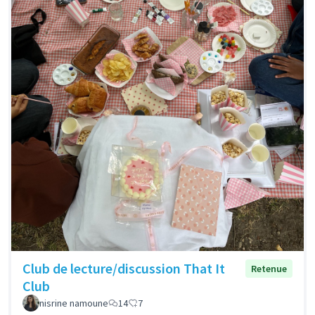
Club de lecture/discussion That It
Retenue
Club
nisrine namoune
14
7