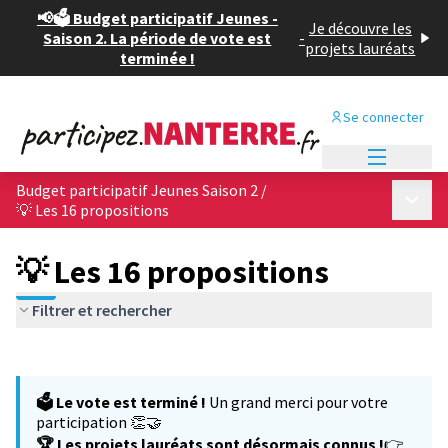
📢🗳️ Budget participatif Jeunes -
Je découvre les
Saison 2. La période de vote est
-
projets lauréats
terminée !
Se connecter
Menu princi
Budget participatif Jeunes Saison 2
/
Menu p
💡 Les 16 propositions
💡 Les 16 propositions
Filtrer et rechercher
Passer la carte
Leaflet
|
©
OpenStreetMap
contributors
L'élément suivant est une carte qui présente les éléments de cet
+
🗳️ Le vote est terminé !
Un grand merci pour votre
−
participation 👏🤝
🏆 Les projets lauréats sont désormais connus !
👉