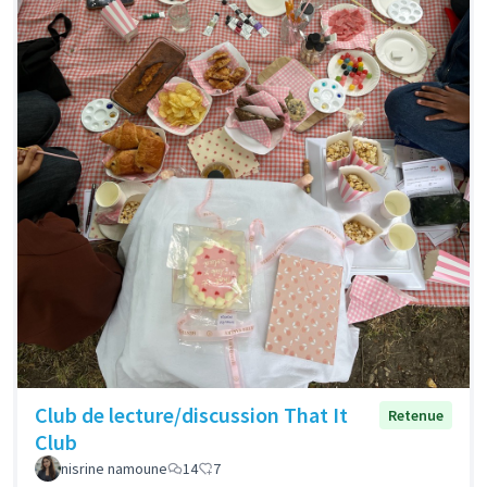
Club de lecture/discussion That It
Retenue
Club
nisrine namoune
14
7