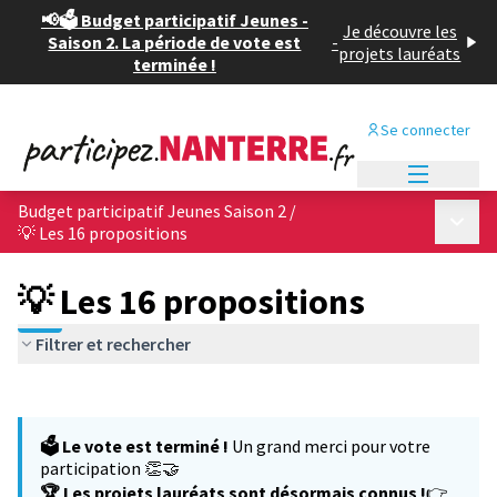
📢🗳️ Budget participatif Jeunes -
Je découvre les
Saison 2. La période de vote est
-
projets lauréats
terminée !
Se connecter
Menu princi
Budget participatif Jeunes Saison 2
/
Menu p
💡 Les 16 propositions
💡 Les 16 propositions
Filtrer et rechercher
Passer la carte
Leaflet
|
©
OpenStreetMap
contributors
L'élément suivant est une carte qui présente les éléments de cet
+
🗳️ Le vote est terminé !
Un grand merci pour votre
−
participation 👏🤝
🏆 Les projets lauréats sont désormais connus !
👉