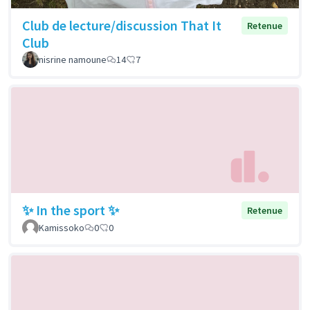
Club de lecture/discussion That It
Retenue
Club
nisrine namoune
14
7
✨ In the sport ✨
Retenue
Kamissoko
0
0