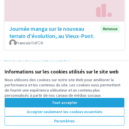
Journée manga sur le nouveau
Retenue
terrain d'évolution, au Vieux-Pont.
Francois
0
0
Voir toutes les propositions retirées
Informations sur les cookies utilisés sur le site web
Nous utilisons des cookies sur notre site Web pour améliorer la
Conditions d'utilisation
performance et les contenus du site. Les cookies nous permettent
Paramètres des cookies
de fournir une expérience utilisateur et un contenu plus
participez.nanterre.fr sur X
participez.nanterre.fr sur Facebook
participez.nanterre.fr sur Instagram
participez.nanterre.fr sur YouTube
participez.nanterre.fr sur GitHub
personnalisés à partir de nos canaux de médias sociaux.
(Lien externe)
(Lien externe)
(Lien externe)
(Lien externe)
(Lien externe)
Tout accepter
Accepter seulement les cookies essentiels
Licence Cre
(Lien extern
Paramètres
(Lien externe)
Site réalisé grâce au
logiciel libre Decidim
.
(Lien externe)