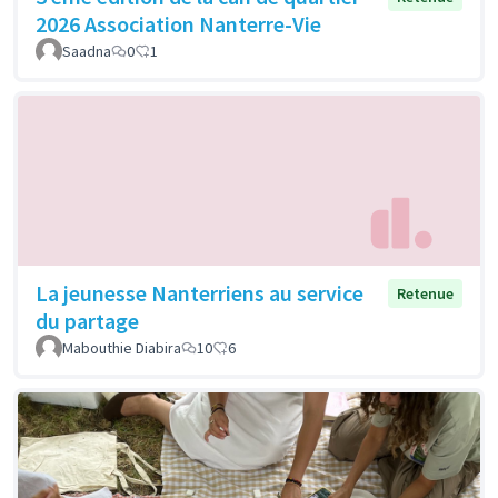
2026 Association Nanterre-Vie
Saadna
0
1
La jeunesse Nanterriens au service
Retenue
du partage
Mabouthie Diabira
10
6