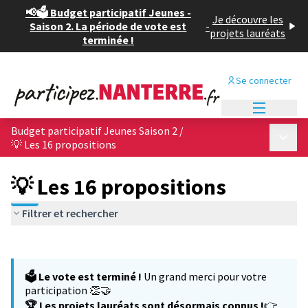
📢🗳️ Budget participatif Jeunes -
Je découvre les
Saison 2. La période de vote est
-
projets lauréats
terminée !
Se connecter
Menu princi
Budget participatif Jeunes Saison 2
/
Menu p
💡 Les 16 propositions
💡 Les 16 propositions
Filtrer et rechercher
Passer la carte
Leaflet
|
©
OpenStreetMap
contributors
L'élément suivant est une carte qui présente les éléments de cet
+
🗳️ Le vote est terminé !
Un grand merci pour votre
−
participation 👏🤝
🏆 Les projets lauréats sont désormais connus !
👉