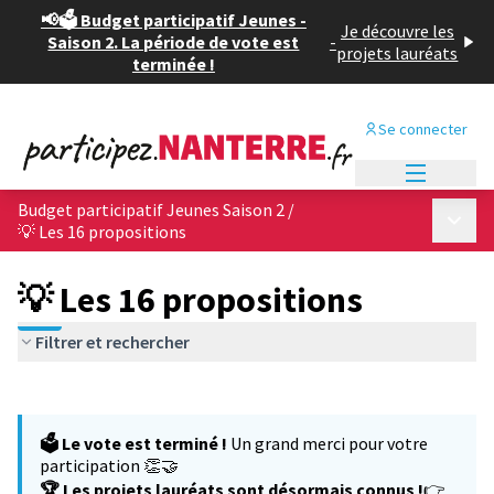
📢🗳️ Budget participatif Jeunes -
Je découvre les
Saison 2. La période de vote est
-
projets lauréats
terminée !
Se connecter
Menu princi
Budget participatif Jeunes Saison 2
/
Menu p
💡 Les 16 propositions
💡 Les 16 propositions
Filtrer et rechercher
Passer la carte
Leaflet
|
©
OpenStreetMap
contributors
L'élément suivant est une carte qui présente les éléments de cet
+
🗳️ Le vote est terminé !
Un grand merci pour votre
−
participation 👏🤝
🏆 Les projets lauréats sont désormais connus !
👉