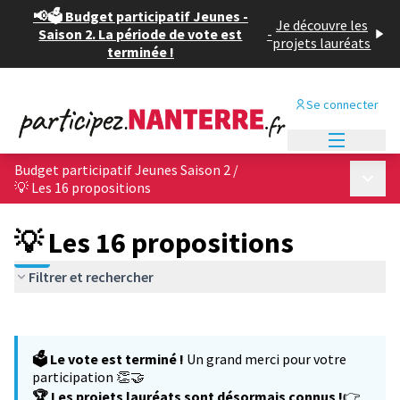
📢🗳️ Budget participatif Jeunes -
Je découvre les
Saison 2. La période de vote est
-
projets lauréats
terminée !
Se connecter
Menu princi
Budget participatif Jeunes Saison 2
/
Menu p
💡 Les 16 propositions
💡 Les 16 propositions
Filtrer et rechercher
Passer la carte
Leaflet
|
©
OpenStreetMap
contributors
L'élément suivant est une carte qui présente les éléments de cet
+
🗳️ Le vote est terminé !
Un grand merci pour votre
−
participation 👏🤝
🏆 Les projets lauréats sont désormais connus !
👉