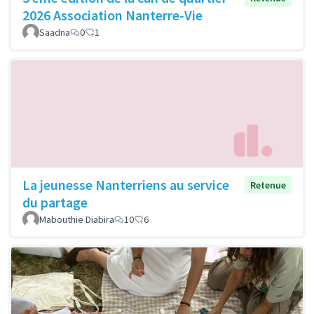
2026 Association Nanterre-Vie
Saadna
0
1
La jeunesse Nanterriens au service
Retenue
du partage
Mabouthie Diabira
10
6