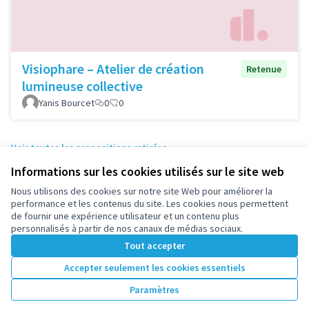
Visiophare – Atelier de création
Retenue
lumineuse collective
Yanis Bourcet
0
0
Voir toutes les propositions retirées
Informations sur les cookies utilisés sur le site web
Nous utilisons des cookies sur notre site Web pour améliorer la
Conditions d'utilisation
performance et les contenus du site. Les cookies nous permettent
Paramètres des cookies
de fournir une expérience utilisateur et un contenu plus
participez.nanterre.fr sur X
participez.nanterre.fr sur Facebook
participez.nanterre.fr sur Instagram
participez.nanterre.fr sur YouTube
participez.nanterre.fr sur GitHub
personnalisés à partir de nos canaux de médias sociaux.
(Lien externe)
(Lien externe)
(Lien externe)
(Lien externe)
(Lien externe)
Tout accepter
Accepter seulement les cookies essentiels
Licence Cre
(Lien extern
Paramètres
(Lien externe)
Site réalisé grâce au
logiciel libre Decidim
.
(Lien externe)