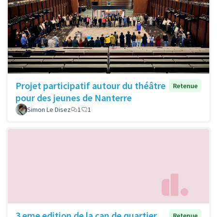
Projet participatif autour du théâtre
Retenue
pour des jeunes de Nanterre
Simon Le Disez
1
1
3 eme edition de la can de quartier
Retenue