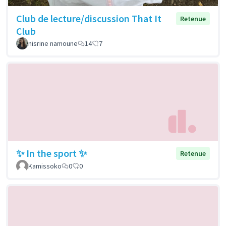
Club de lecture/discussion That It
Retenue
Club
nisrine namoune
14
7
✨ In the sport ✨
Retenue
Kamissoko
0
0