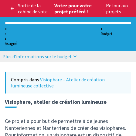
Sortir de la
Votez pour votre
Retour aux
-
-
cabine de vote
projet préféré !
projets
0
1
Budget
/
1
Assigné
Plus d'informations sur le budget
Compris dans
Visiophare – Atelier de création
lumineuse collective
Visiophare, atelier de création lumineuse
Ce projet a pour but de permettre à de jeunes
Nanteriennes et Nanterriens de créer des visiophares.
Pour information, un visiophare est un dispositif de