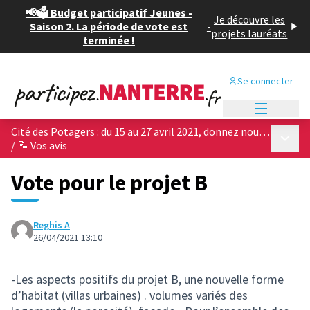
📢🗳️ Budget participatif Jeunes -
Je découvre les
Saison 2. La période de vote est
-
projets lauréats
terminée !
Se connecter
Menu princi
Cité des Potagers : du 15 au 27 avril 2021, donnez nous votre avis sur les 4 projets architecturaux !
Menu p
/
📝 Vos avis
Vote pour le projet B
Reghis A
26/04/2021 13:10
-Les aspects positifs du projet B, une nouvelle forme
d’habitat (villas urbaines) . volumes variés des