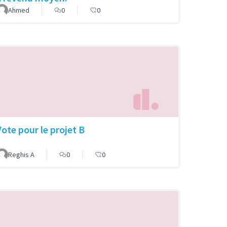
Ahmed
0
0
Vote pour le projet B
Reghis A
0
0