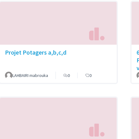
Projet Potagers a,b,c,d
LAHBAIRI mabrouka
0
0