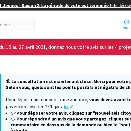
f Jeunes - Saison 2. La période de vote est terminée !
-
Je découv
Aide
du 15 au 27 avril 2021, donnez nous votre avis sur les 4 proje
🔴
La consultation est maintenant close. Merci pour votre p
Selon vous, quels sont les points positifs et négatifs de ch
Pour déposer ou répondre à une annonce,
vous devez avant to
pas encore inscrit·e ? Cliquez
ici.
(S'ouvre dans un nouvel onglet
👉
Pour
déposer
votre avis
,
cliquez sur "Nouvel avis cito
👉
Pour
répondre
à un avis que vous partagez
,
cliquez sur
commentaire en dessous de la demande ou bien le "sout
à droite.