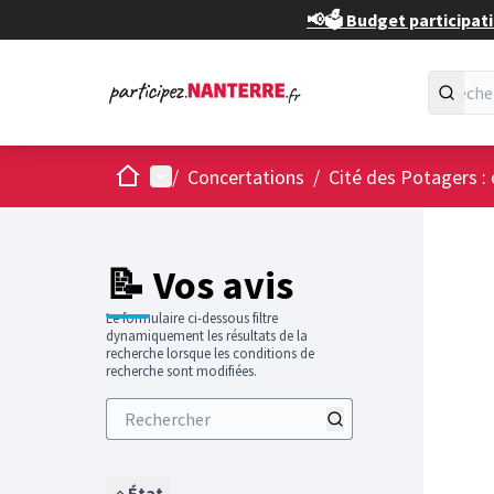
📢🗳️ Budget participati
Accueil
Menu principal
/
Concertations
/
Cité des Potagers : 
📝 Vos avis
Le formulaire ci-dessous filtre
dynamiquement les résultats de la
recherche lorsque les conditions de
recherche sont modifiées.
État