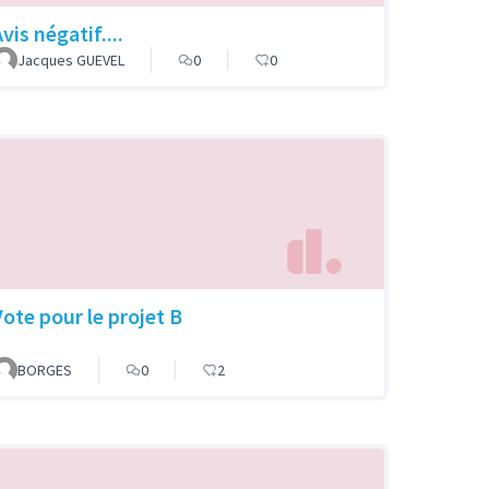
vis négatif....
Jacques GUEVEL
0
0
Vote pour le projet B
BORGES
0
2