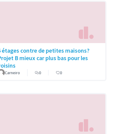
6 étages contre de petites maisons?
Projet B mieux car plus bas pour les
voisins
Carneiro
0
0