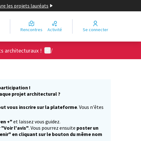
re les projets lauréats
Rencontres
Activité
Se connecter
Menu utilisateur
ts architecturaux !
/
articipation !
aque projet architectural ?
ut vous inscrire sur la plateforme
. Vous n'êtes
)
yen +"
et laissez vous guidez.
 "Voir l'avis"
. Vous pourrez ensuite
poster un
enir" en cliquant sur le bouton du même nom