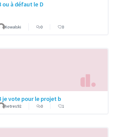
B ou à défaut le D
Kowalski
0
0
 je vote pour le projet b
hetres92
0
1