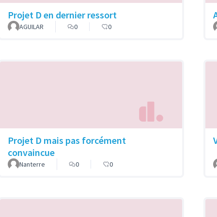
Projet D en dernier ressort
A
AGUILAR
0
0
Projet D mais pas forcément
convaincue
Nanterre
0
0