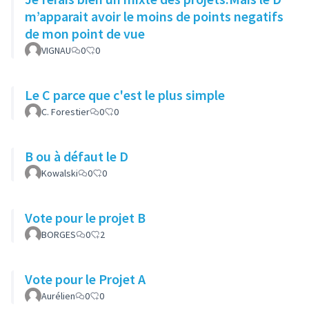
m’apparait avoir le moins de points negatifs
de mon point de vue
VIGNAU
0
0
Le C parce que c'est le plus simple
C. Forestier
0
0
B ou à défaut le D
Kowalski
0
0
Vote pour le projet B
BORGES
0
2
Vote pour le Projet A
Aurélien
0
0