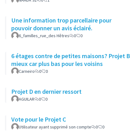
NAHDA 92
0
1
Une information trop parcellaire pour
pouvoir donner un avis éclairé.
6_familles_rue_des Hêtres
0
0
6 étages contre de petites maisons? Projet B
mieux car plus bas pour les voisins
Carneiro
0
0
Projet D en dernier ressort
AGUILAR
0
0
Vote pour le Projet C
Utilisateur ayant supprimé son compte
0
0