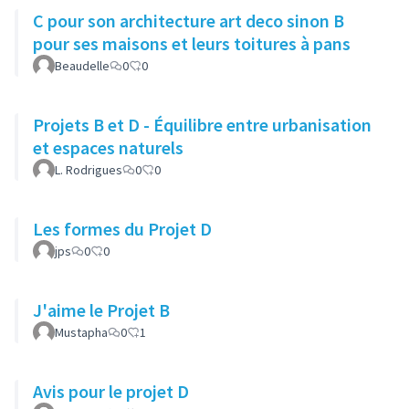
C pour son architecture art deco sinon B
pour ses maisons et leurs toitures à pans
Beaudelle
0
0
Projets B et D - Équilibre entre urbanisation
et espaces naturels
L. Rodrigues
0
0
Les formes du Projet D
jps
0
0
J'aime le Projet B
Mustapha
0
1
Avis pour le projet D