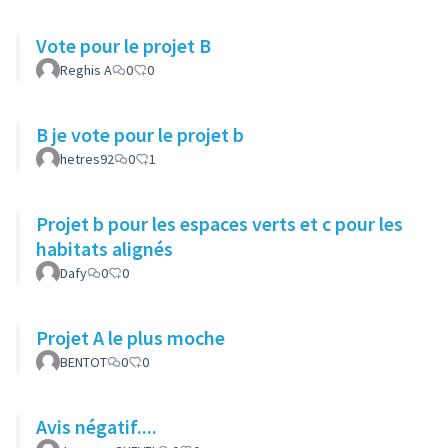
Vote pour le projet B
Reghis A
0
0
B je vote pour le projet b
hetres92
0
1
Projet b pour les espaces verts et c pour les
habitats alignés
Dafy
0
0
Projet A le plus moche
BENTOT
0
0
Avis négatif....