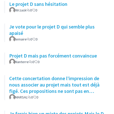
Le projet D sans hésitation
Wrzask
0
0
Je vote pour le projet D qui semble plus
apaisé
lemaire
0
0
Projet D mais pas forcément convaincue
Nanterre
0
0
Cette concertation donne l’impression de
nous associer au projet mais tout est déjà
figé. Ces propositions ne sont pas en
adéquation avec le quartier.
MARSAL
0
0
Je ferais bien un mixte des projets.Mais le D