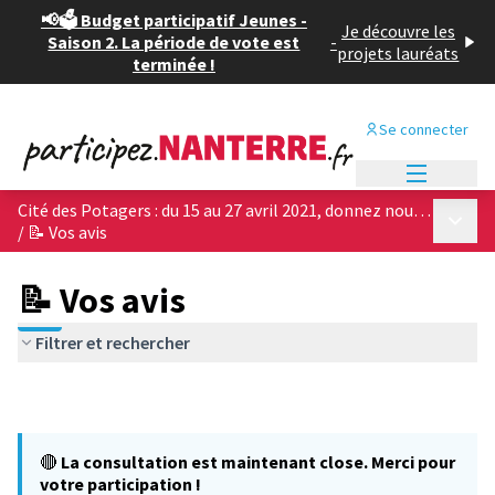
📢🗳️ Budget participatif Jeunes -
Je découvre les
Saison 2. La période de vote est
-
projets lauréats
terminée !
Se connecter
Menu princi
Cité des Potagers : du 15 au 27 avril 2021, donnez nous votre avis sur les 4 projets architecturaux !
Menu p
/
📝 Vos avis
📝 Vos avis
Filtrer et rechercher
🔴
La consultation est maintenant close. Merci pour
votre participation !