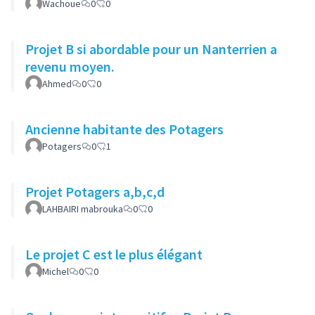
Wachoue
0
0
Projet B si abordable pour un Nanterrien a
revenu moyen.
Ahmed
0
0
Ancienne habitante des Potagers
Potagers
0
1
Projet Potagers a,b,c,d
LAHBAIRI mabrouka
0
0
Le projet C est le plus élégant
Michel
0
0