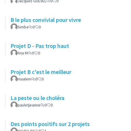
Jacques GUEVEL
0
0
B le plus convivial pour vivre
Simba
0
0
Projet D - Pas trop haut
Ana M
0
0
Projet B c'est le meilleur
maalem
0
0
La peste ou le choléra
pauletjeanne
0
0
Des points positifs sur 2 projets