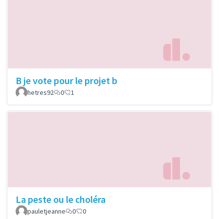
B je vote pour le projet b
hetres92
0
1
La peste ou le choléra
pauletjeanne
0
0