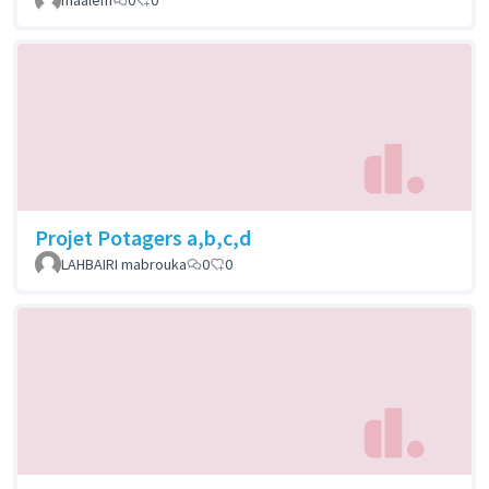
Projet Potagers a,b,c,d
LAHBAIRI mabrouka
0
0