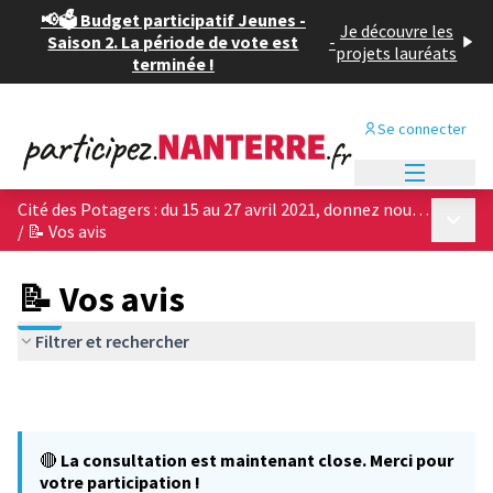
📢🗳️ Budget participatif Jeunes -
Je découvre les
Saison 2. La période de vote est
-
projets lauréats
terminée !
Se connecter
Menu princi
Cité des Potagers : du 15 au 27 avril 2021, donnez nous votre avis sur les 4 projets architecturaux !
Menu p
/
📝 Vos avis
📝 Vos avis
Filtrer et rechercher
🔴
La consultation est maintenant close. Merci pour
votre participation !