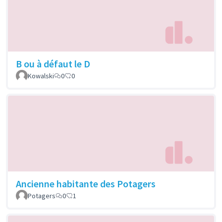
B ou à défaut le D
Kowalski
0
0
Ancienne habitante des Potagers
Potagers
0
1