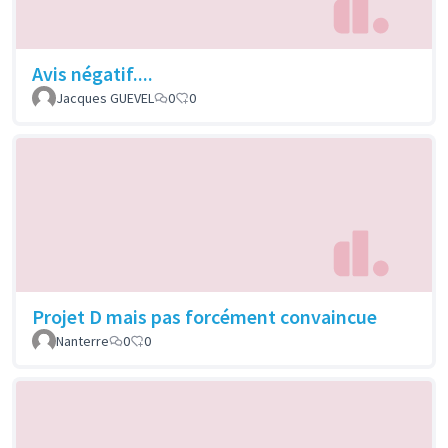
Avis négatif....
Jacques GUEVEL
0
0
Projet D mais pas forcément convaincue
Nanterre
0
0