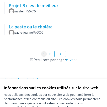
Projet B c'est le meilleur
maalem
0
0
La peste ou le choléra
pauletjeanne
0
0
1
2
Résultats par page :
25
Voir tous les avis retirés
Informations sur les cookies utilisés sur le site web
Nous utilisons des cookies sur notre site Web pour améliorer la
Conditions d'utilisation
performance et les contenus du site. Les cookies nous permettent
Paramètres des cookies
de fournir une expérience utilisateur et un contenu plus
participez.nanterre.fr sur X
participez.nanterre.fr sur Facebook
participez.nanterre.fr sur Instagram
participez.nanterre.fr sur YouTube
participez.nanterre.fr sur GitHub