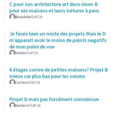
C pour son architecture art deco sinon B
pour ses maisons et leurs toitures à pans
Beaudelle
0
0
Je ferais bien un mixte des projets.Mais le D
m’apparait avoir le moins de points negatifs
de mon point de vue
VIGNAU
0
0
6 étages contre de petites maisons? Projet B
mieux car plus bas pour les voisins
Carneiro
0
0
Projet D mais pas forcément convaincue
Nanterre
0
0