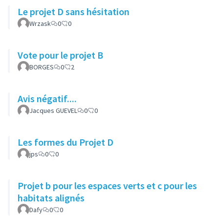
Le projet D sans hésitation
Wrzask
0
0
Vote pour le projet B
BORGES
0
2
Avis négatif....
Jacques GUEVEL
0
0
Les formes du Projet D
jps
0
0
Projet b pour les espaces verts et c pour les
habitats alignés
Dafy
0
0