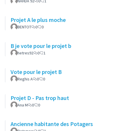
NAHDA 92
0
1
Projet A le plus moche
BENTOT
0
0
B je vote pour le projet b
hetres92
0
1
Vote pour le projet B
Reghis A
0
0
Projet D - Pas trop haut
Ana M
0
0
Ancienne habitante des Potagers