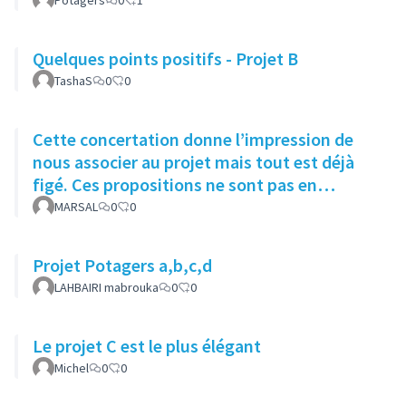
Potagers
0
1
Quelques points positifs - Projet B
TashaS
0
0
Cette concertation donne l’impression de
nous associer au projet mais tout est déjà
figé. Ces propositions ne sont pas en
adéquation avec le quartier.
MARSAL
0
0
Projet Potagers a,b,c,d
LAHBAIRI mabrouka
0
0
Le projet C est le plus élégant
Michel
0
0