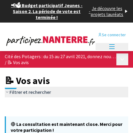
📢🗳️ Budget participatif Jeunes -
Je découvre les
Saison 2. La période de vote est
-
projets lauréats
terminée !
Se connecter
Menu princi
Cité des Potagers : du 15 au 27 avril 2021, donnez nous votre avis sur les 4 projets architecturaux !
Menu p
/
📝 Vos avis
📝 Vos avis
Filtrer et rechercher
🔴
La consultation est maintenant close. Merci pour
votre participation !