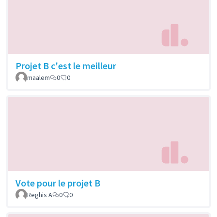
Projet B c'est le meilleur
maalem
0
0
Vote pour le projet B
Reghis A
0
0