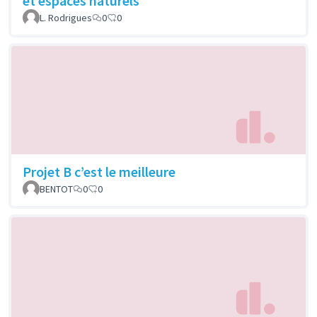
et espaces naturels
L. Rodrigues
0
0
Projet B c’est le meilleure
BENTOT
0
0