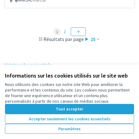
1
2
Résultats par page :
25
Voir tous les avis retirés
Informations sur les cookies utilisés sur le site web
Nous utilisons des cookies sur notre site Web pour améliorer la
Conditions d'utilisation
performance et les contenus du site. Les cookies nous permettent
Paramètres des cookies
de fournir une expérience utilisateur et un contenu plus
participez.nanterre.fr sur X
participez.nanterre.fr sur Facebook
participez.nanterre.fr sur Instagram
participez.nanterre.fr sur YouTube
participez.nanterre.fr sur GitHub
personnalisés à partir de nos canaux de médias sociaux.
(Lien externe)
(Lien externe)
(Lien externe)
(Lien externe)
(Lien externe)
Tout accepter
Accepter seulement les cookies essentiels
Licence Cre
(Lien extern
Paramètres
(Lien externe)
Site réalisé grâce au
logiciel libre Decidim
.
(Lien externe)