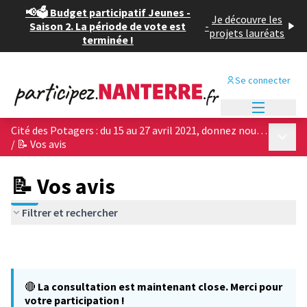
📢🗳️ Budget participatif Jeunes -
Je découvre les
Saison 2. La période de vote est
-
projets lauréats
terminée !
Se connecter
Menu princi
Cité des Potagers : du 15 au 27 avril 2021, donnez nous votre avis sur les 4 projets architecturaux !
Menu p
/
📝 Vos avis
📝 Vos avis
Filtrer et rechercher
🔴
La consultation est maintenant close. Merci pour
votre participation !