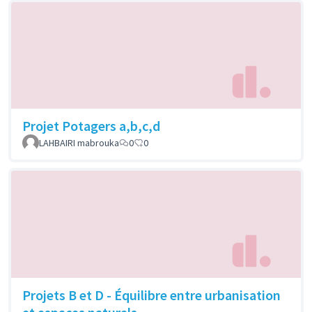
Projet Potagers a,b,c,d
LAHBAIRI mabrouka
0
0
Projets B et D - Équilibre entre urbanisation