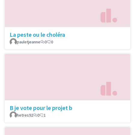
La peste ou le choléra
pauletjeanne
0
0
B je vote pour le projet b
hetres92
0
1