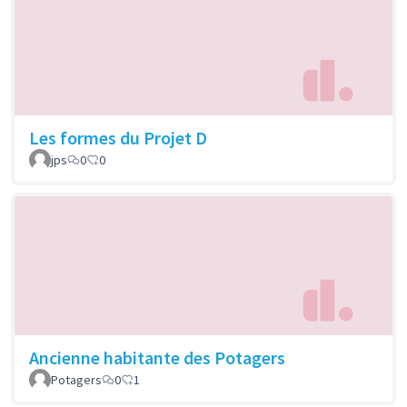
Les formes du Projet D
jps
0
0
Ancienne habitante des Potagers
Potagers
0
1