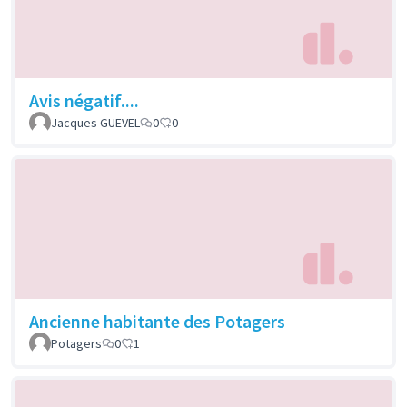
Avis négatif....
Jacques GUEVEL
0
0
Ancienne habitante des Potagers
Potagers
0
1