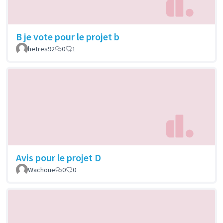
B je vote pour le projet b
hetres92
0
1
Avis pour le projet D
Wachoue
0
0