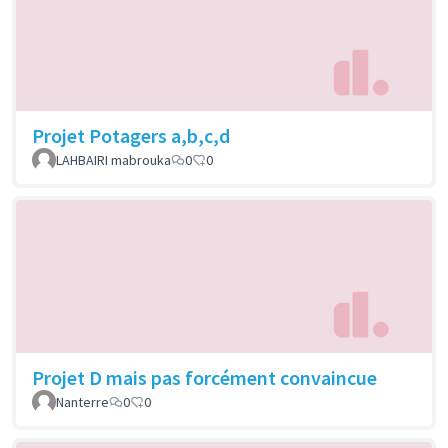
Projet Potagers a,b,c,d
LAHBAIRI mabrouka
0
0
Projet D mais pas forcément convaincue
Nanterre
0
0