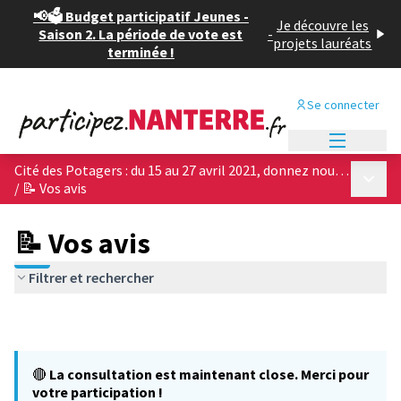
📢🗳️ Budget participatif Jeunes -
Je découvre les
Saison 2. La période de vote est
-
projets lauréats
terminée !
Se connecter
Menu princi
Cité des Potagers : du 15 au 27 avril 2021, donnez nous votre avis sur les 4 projets architecturaux !
Menu p
/
📝 Vos avis
📝 Vos avis
Filtrer et rechercher
🔴
La consultation est maintenant close. Merci pour
votre participation !