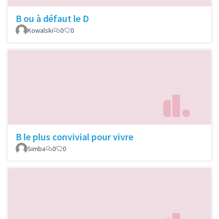
B ou à défaut le D
Kowalski
0
0
B le plus convivial pour vivre
Simba
0
0