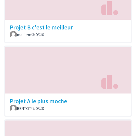
Projet B c'est le meilleur
maalem
0
0
Projet A le plus moche
BENTOT
0
0