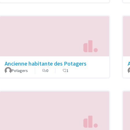
Ancienne habitante des Potagers
A
Potagers
0
1