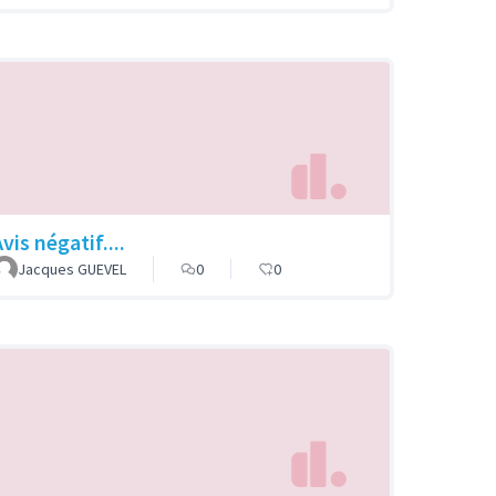
vis négatif....
Jacques GUEVEL
0
0