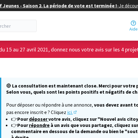
f Jeunes - Saison 2. La période de vote est terminée !
-
Je découv
Aide
du 15 au 27 avril 2021, donnez nous votre avis sur les 4 proje
🔴
La consultation est maintenant close. Merci pour votre p
Selon vous, quels sont les points positifs et négatifs de ch
Pour déposer ou répondre à une annonce,
vous devez avant to
pas encore inscrit·e ? Cliquez
ici.
(S'ouvre dans un nouvel onglet
👉
Pour
déposer
votre avis
,
cliquez sur "Nouvel avis cito
👉
Pour
répondre
à un avis que vous partagez
,
cliquez sur
commentaire en dessous de la demande ou bien le "sout
à droite.