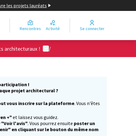
re les projets lauréats
Rencontres
Activité
Se connecter
Menu utilisateur
ts architecturaux !
/
articipation !
aque projet architectural ?
ut vous inscrire sur la plateforme
. Vous n'êtes
)
yen +"
et laissez vous guidez.
 "Voir l'avis"
. Vous pourrez ensuite
poster un
enir" en cliquant sur le bouton du même nom