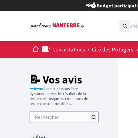
📢🗳️ Budget participati
Accueil
Menu principal
/
Concertations
/
Cité des Potagers : 
📝 Vos avis
Le formulaire ci-dessous filtre
dynamiquement les résultats de la
recherche lorsque les conditions de
recherche sont modifiées.
État