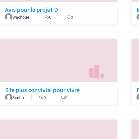
Avis pour le projet D
B
Wachoue
0
0
B le plus convivial pour vivre
Simba
0
0