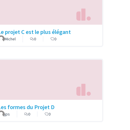
Le projet C est le plus élégant
Michel
0
0
Les formes du Projet D
jps
0
0