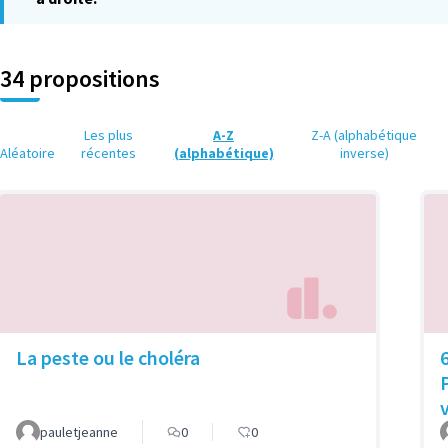
34 propositions
Les plus
A-Z
Z-A (alphabétique
Aléatoire
récentes
(alphabétique)
inverse)
La peste ou le choléra
pauletjeanne
0
0