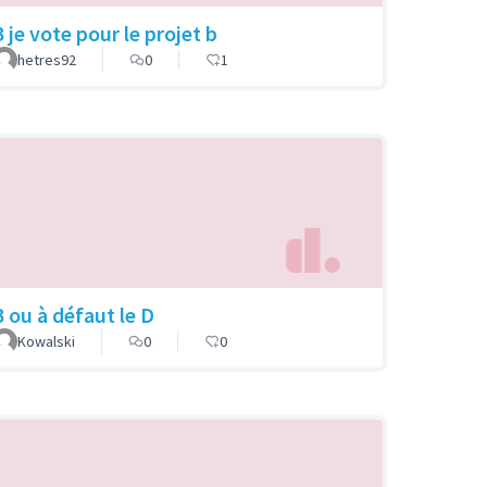
 je vote pour le projet b
hetres92
0
1
B ou à défaut le D
Kowalski
0
0