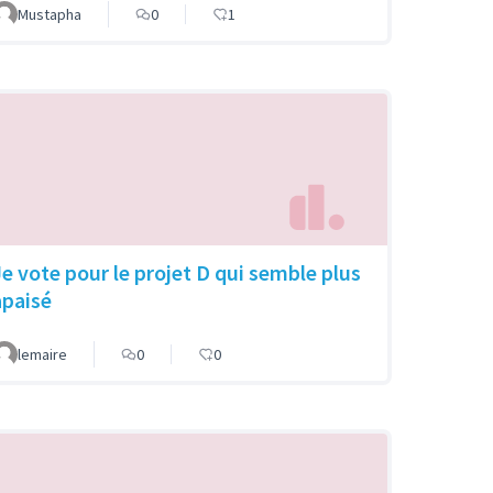
Mustapha
0
1
Je vote pour le projet D qui semble plus
apaisé
lemaire
0
0