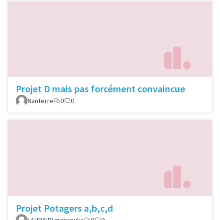
Projet D mais pas forcément convaincue
Nanterre
0
0
Projet Potagers a,b,c,d
LAHBAIRI mabrouka
0
0