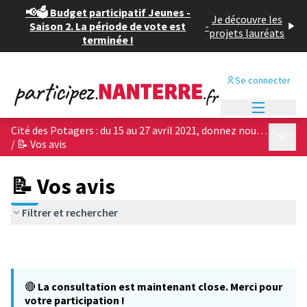
📢🗳️ Budget participatif Jeunes -
Je découvre les
Saison 2. La période de vote est
-
projets lauréats
terminée !
Se connecter
Menu princi
Cité des Potagers : du 15 au 27 avril 2021, donnez nous votre avis sur les 4 projets architecturaux !
Menu p
/
📝 Vos avis
📝 Vos avis
Filtrer et rechercher
🔴
La consultation est maintenant close. Merci pour
votre participation !