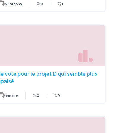
Mustapha
0
1
Je vote pour le projet D qui semble plus
apaisé
lemaire
0
0