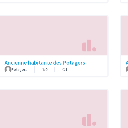
Ancienne habitante des Potagers
A
Potagers
0
1