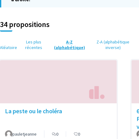
34 propositions
Les plus
A-Z
Z-A (alphabétique
Aléatoire
récentes
(alphabétique)
inverse)
La peste ou le choléra
pauletjeanne
0
0