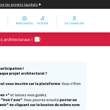
re les projets lauréats
Rencontres
Activité
Se connecter
Menu utilisateur
ts architecturaux !
/
articipation !
aque projet architectural ?
ut vous inscrire sur la plateforme
. Vous n'êtes
)
yen +"
et laissez vous guidez.
 "Voir l'avis"
. Vous pourrez ensuite
poster un
enir" en cliquant sur le bouton du même nom