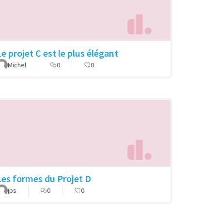
Le projet C est le plus élégant
Michel
0
0
Les formes du Projet D
jps
0
0