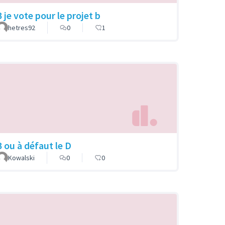
 je vote pour le projet b
hetres92
0
1
B ou à défaut le D
Kowalski
0
0