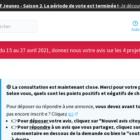
f Jeunes - Saison 2. La période de vote est terminée !
-
Je découv
Aide
du 15 au 27 avril 2021, donnez nous votre avis sur les 4 proje
🔴
La consultation est maintenant close. Merci pour votre p
Selon vous, quels sont les points positifs et négatifs de ch
Pour déposer ou répondre à une annonce,
vous devez avant to
pas encore inscrit·e ? Cliquez
ici.
(S'ouvre dans un nouvel onglet
👉
Pour
déposer
votre avis
,
cliquez sur "Nouvel avis cito
👉
Pour
répondre
à un avis que vous partagez
,
cliquez sur
commentaire en dessous de la demande ou bien le "sout
à droite.