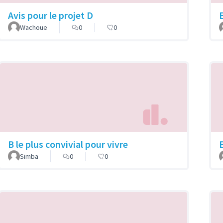
Avis pour le projet D
B
Wachoue
0
0
B le plus convivial pour vivre
Simba
0
0