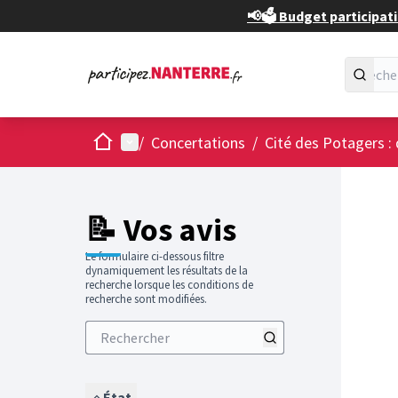
📢🗳️ Budget participati
Accueil
Menu principal
/
Concertations
/
Cité des Potagers : 
📝 Vos avis
Le formulaire ci-dessous filtre
dynamiquement les résultats de la
recherche lorsque les conditions de
recherche sont modifiées.
État