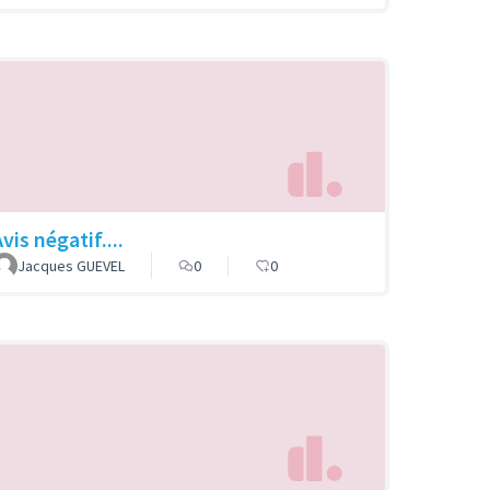
vis négatif....
Jacques GUEVEL
0
0