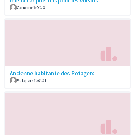
mieux car plus bas pour les voisins
Carneiro
0
0
Ancienne habitante des Potagers
Potagers
0
1