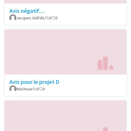
Avis négatif....
Jacques GUEVEL
0
0
Avis pour le projet D
Wachoue
0
0