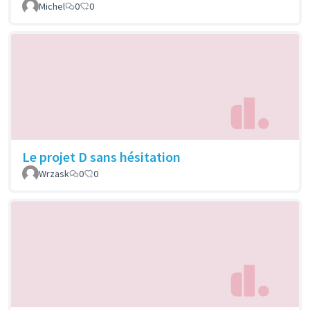
Michel
0
0
Le projet D sans hésitation
Wrzask
0
0