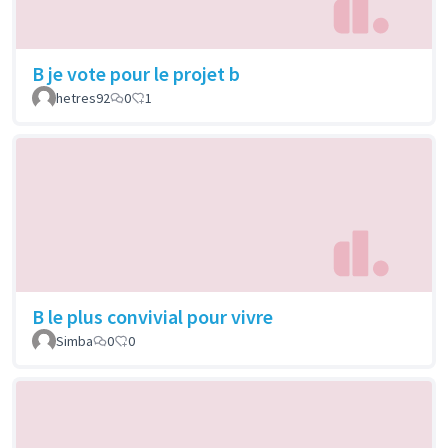
B je vote pour le projet b
hetres92
0
1
B le plus convivial pour vivre
Simba
0
0