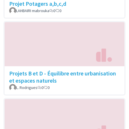
Projet Potagers a,b,c,d
LAHBAIRI mabrouka
0
0
Projets B et D - Équilibre entre urbanisation
et espaces naturels
L. Rodrigues
0
0