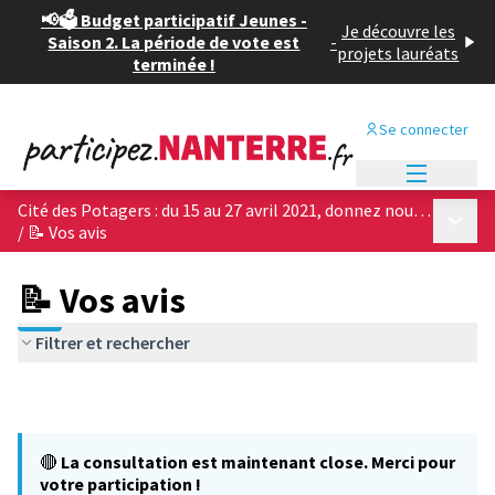
📢🗳️ Budget participatif Jeunes -
Je découvre les
Saison 2. La période de vote est
-
projets lauréats
terminée !
Se connecter
Menu princi
Cité des Potagers : du 15 au 27 avril 2021, donnez nous votre avis sur les 4 projets architecturaux !
Menu p
/
📝 Vos avis
📝 Vos avis
Filtrer et rechercher
🔴
La consultation est maintenant close. Merci pour
votre participation !