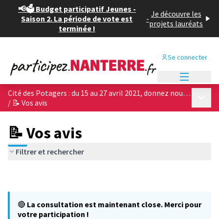
📢🗳️ Budget participatif Jeunes -
Je découvre les
Saison 2. La période de vote est
-
projets lauréats
terminée !
Se connecter
Menu princi
Cité des Potagers : du 15 au 27 avril 2021, donnez nous votre avis sur les 4 projets architecturaux !
Menu p
/
📝 Vos avis
📝 Vos avis
Filtrer et rechercher
🔴
La consultation est maintenant close. Merci pour
votre participation !