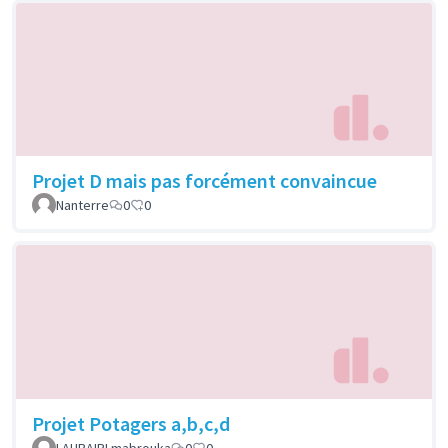
Projet D mais pas forcément convaincue
Nanterre
0
0
Projet Potagers a,b,c,d
LAHBAIRI mabrouka
0
0