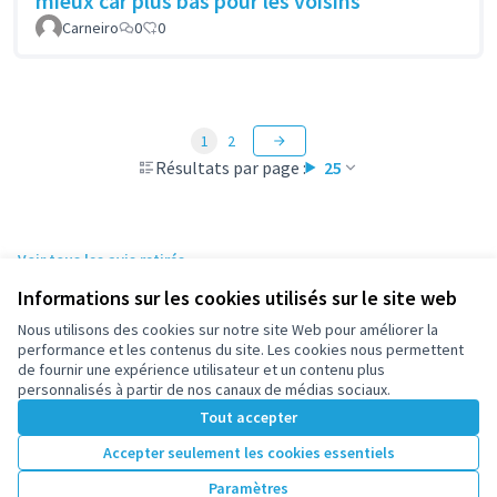
mieux car plus bas pour les voisins
Carneiro
0
0
1
2
Résultats par page :
25
Voir tous les avis retirés
Informations sur les cookies utilisés sur le site web
Nous utilisons des cookies sur notre site Web pour améliorer la
Conditions d'utilisation
performance et les contenus du site. Les cookies nous permettent
Paramètres des cookies
de fournir une expérience utilisateur et un contenu plus
participez.nanterre.fr sur X
participez.nanterre.fr sur Facebook
participez.nanterre.fr sur Instagram
participez.nanterre.fr sur YouTube
participez.nanterre.fr sur GitHub
personnalisés à partir de nos canaux de médias sociaux.
(Lien externe)
(Lien externe)
(Lien externe)
(Lien externe)
(Lien externe)
Tout accepter
Accepter seulement les cookies essentiels
Licence Cre
(Lien extern
Paramètres
(Lien externe)