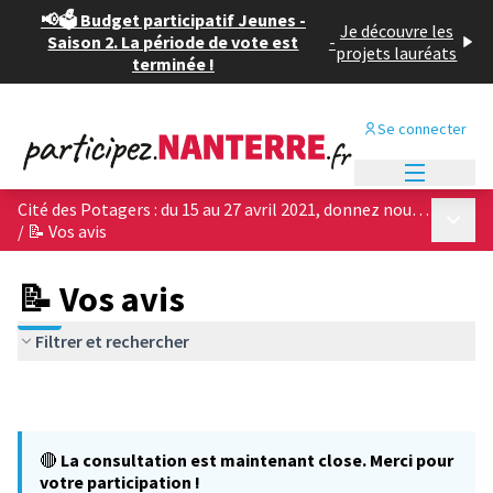
📢🗳️ Budget participatif Jeunes -
Je découvre les
Saison 2. La période de vote est
-
projets lauréats
terminée !
Se connecter
Menu princi
Cité des Potagers : du 15 au 27 avril 2021, donnez nous votre avis sur les 4 projets architecturaux !
Menu p
/
📝 Vos avis
📝 Vos avis
Filtrer et rechercher
🔴
La consultation est maintenant close. Merci pour
votre participation !