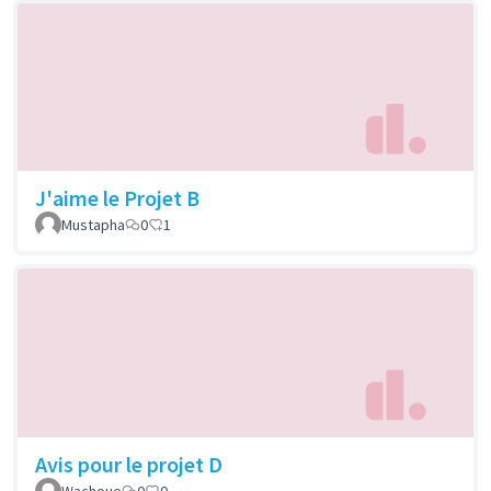
J'aime le Projet B
Mustapha
0
1
Avis pour le projet D
Wachoue
0
0