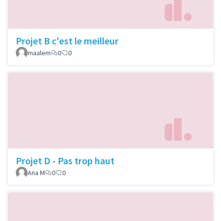
Projet B c'est le meilleur
maalem
0
0
Projet D - Pas trop haut
Ana M
0
0