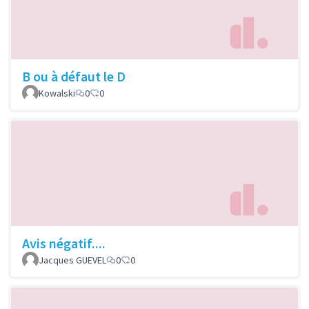
B ou à défaut le D
Kowalski
0
0
Avis négatif....
Jacques GUEVEL
0
0