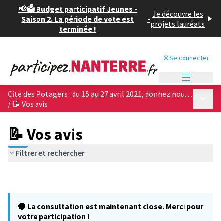
📢🗳️ Budget participatif Jeunes -
Je découvre les
Saison 2. La période de vote est
-
projets lauréats
terminée !
Se connecter
Menu princi
Cité des Potagers : du 15 au 27 avril 2021, donnez nous votre avis sur les 4 projets architecturaux !
Menu p
/
📝 Vos avis
📝 Vos avis
Filtrer et rechercher
🔴
La consultation est maintenant close. Merci pour
votre participation !