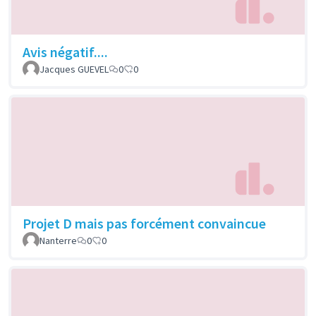
Avis négatif....
Jacques GUEVEL
0
0
Projet D mais pas forcément convaincue
Nanterre
0
0