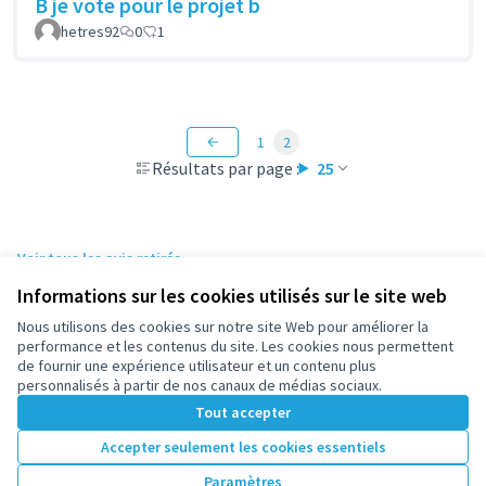
B je vote pour le projet b
hetres92
0
1
1
2
Résultats par page :
25
Voir tous les avis retirés
Informations sur les cookies utilisés sur le site web
Nous utilisons des cookies sur notre site Web pour améliorer la
Conditions d'utilisation
performance et les contenus du site. Les cookies nous permettent
Paramètres des cookies
de fournir une expérience utilisateur et un contenu plus
participez.nanterre.fr sur X
participez.nanterre.fr sur Facebook
participez.nanterre.fr sur Instagram
participez.nanterre.fr sur YouTube
participez.nanterre.fr sur GitHub
personnalisés à partir de nos canaux de médias sociaux.
(Lien externe)
(Lien externe)
(Lien externe)
(Lien externe)
(Lien externe)
Tout accepter
Accepter seulement les cookies essentiels
Licence Cre
(Lien extern
Paramètres