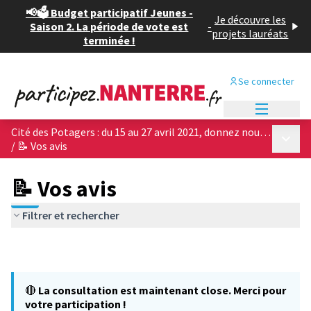
📢🗳️ Budget participatif Jeunes -
Je découvre les
Saison 2. La période de vote est
-
projets lauréats
terminée !
Se connecter
Menu princi
Cité des Potagers : du 15 au 27 avril 2021, donnez nous votre avis sur les 4 projets architecturaux !
Menu p
/
📝 Vos avis
📝 Vos avis
Filtrer et rechercher
🔴
La consultation est maintenant close. Merci pour
votre participation !