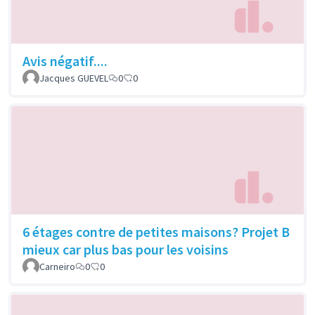
Avis négatif....
Jacques GUEVEL
0
0
6 étages contre de petites maisons? Projet B
mieux car plus bas pour les voisins
Carneiro
0
0