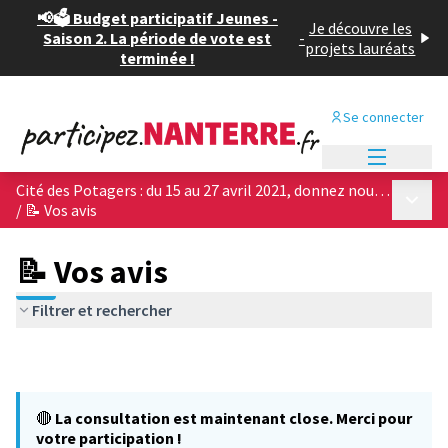
📢🗳️ Budget participatif Jeunes -
Je découvre les
Saison 2. La période de vote est
-
projets lauréats
terminée !
Se connecter
Menu princi
Cité des Potagers : du 15 au 27 avril 2021, donnez nous votre avis sur les 4 projets architecturaux !
Menu p
/
📝 Vos avis
📝 Vos avis
Filtrer et rechercher
🔴
La consultation est maintenant close. Merci pour
votre participation !