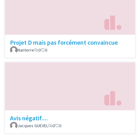
Projet D mais pas forcément convaincue
Nanterre
0
0
Avis négatif....
Jacques GUEVEL
0
0