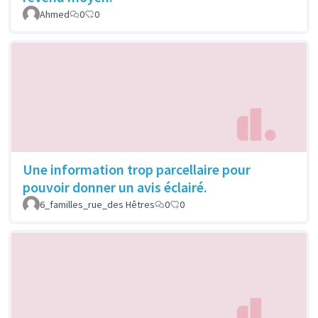
Ahmed
0
0
Une information trop parcellaire pour
pouvoir donner un avis éclairé.
6_familles_rue_des Hêtres
0
0