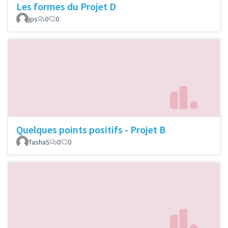
Les formes du Projet D
jps
0
0
Quelques points positifs - Projet B
TashaS
0
0