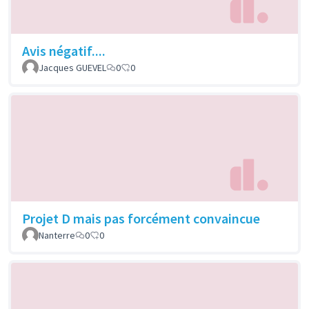
Avis négatif....
Jacques GUEVEL
0
0
Projet D mais pas forcément convaincue
Nanterre
0
0