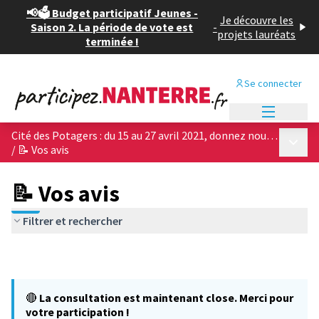
📢🗳️ Budget participatif Jeunes -
Je découvre les
Saison 2. La période de vote est
-
projets lauréats
terminée !
Se connecter
Menu princi
Cité des Potagers : du 15 au 27 avril 2021, donnez nous votre avis sur les 4 projets architecturaux !
Menu p
/
📝 Vos avis
📝 Vos avis
Filtrer et rechercher
🔴
La consultation est maintenant close. Merci pour
votre participation !