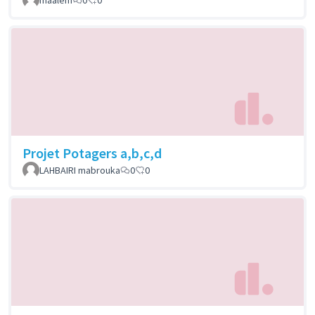
Projet Potagers a,b,c,d
LAHBAIRI mabrouka
0
0