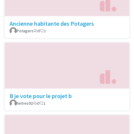
Ancienne habitante des Potagers
Potagers
0
1
B je vote pour le projet b
hetres92
0
1