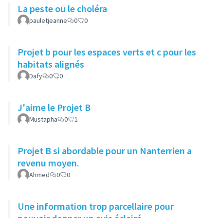
La peste ou le choléra
pauletjeanne
0
0
Projet b pour les espaces verts et c pour les
habitats alignés
Dafy
0
0
J'aime le Projet B
Mustapha
0
1
Projet B si abordable pour un Nanterrien a
revenu moyen.
Ahmed
0
0
Une information trop parcellaire pour