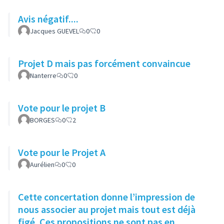
Avis négatif....
Jacques GUEVEL
0
0
Projet D mais pas forcément convaincue
Nanterre
0
0
Vote pour le projet B
BORGES
0
2
Vote pour le Projet A
Aurélien
0
0
Cette concertation donne l’impression de
nous associer au projet mais tout est déjà
figé. Ces propositions ne sont pas en