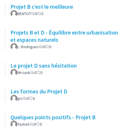
Projet B c’est le meilleure
BENTOT
0
0
Projets B et D - Équilibre entre urbanisation
et espaces naturels
L. Rodrigues
0
0
Le projet D sans hésitation
Wrzask
0
0
Les formes du Projet D
jps
0
0
Quelques points positifs - Projet B
TashaS
0
0