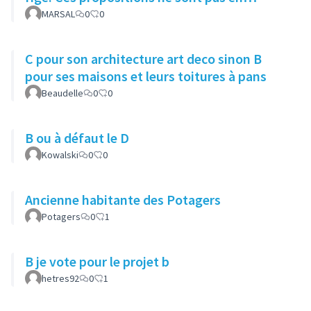
adéquation avec le quartier.
MARSAL
0
0
C pour son architecture art deco sinon B
pour ses maisons et leurs toitures à pans
Beaudelle
0
0
B ou à défaut le D
Kowalski
0
0
Ancienne habitante des Potagers
Potagers
0
1
B je vote pour le projet b
hetres92
0
1