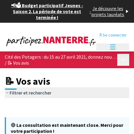
📢🗳️ Budget participatif Jeunes -
Je découvre les
Saison 2. La période de vote est
-
projets lauréats
terminée !
Se connecter
Menu princi
Cité des Potagers : du 15 au 27 avril 2021, donnez nous votre avis sur les 4 projets architecturaux !
Menu p
/
📝 Vos avis
📝 Vos avis
Filtrer et rechercher
🔴
La consultation est maintenant close. Merci pour
votre participation !