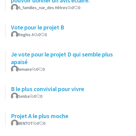
pouvoir donner un avis éclairé.
6_familles_rue_des Hêtres
0
0
Vote pour le projet B
Reghis A
0
0
Je vote pour le projet D qui semble plus
apaisé
lemaire
0
0
B le plus convivial pour vivre
Simba
0
0
Projet A le plus moche
BENTOT
0
0