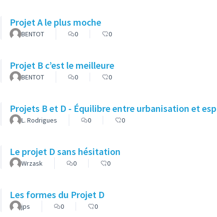
Projet A le plus moche
BENTOT
0
0
Projet B c’est le meilleure
BENTOT
0
0
Projets B et D - Équilibre entre urbanisation et es
L. Rodrigues
0
0
Le projet D sans hésitation
Wrzask
0
0
Les formes du Projet D
jps
0
0