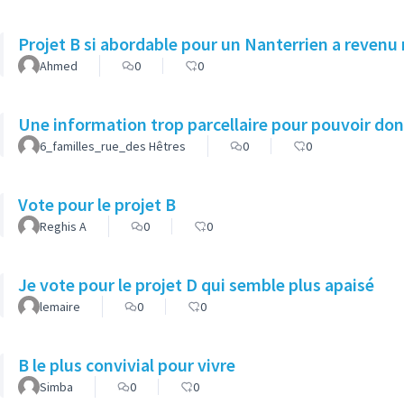
Projet B si abordable pour un Nanterrien a revenu
Ahmed
0
0
Une information trop parcellaire pour pouvoir donn
6_familles_rue_des Hêtres
0
0
Vote pour le projet B
Reghis A
0
0
Je vote pour le projet D qui semble plus apaisé
lemaire
0
0
B le plus convivial pour vivre
Simba
0
0