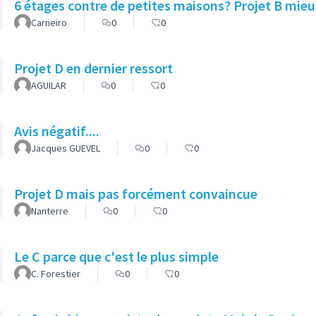
6 étages contre de petites maisons? Projet B mieux
Carneiro
0
0
Projet D en dernier ressort
AGUILAR
0
0
Avis négatif....
Jacques GUEVEL
0
0
Projet D mais pas forcément convaincue
Nanterre
0
0
Le C parce que c'est le plus simple
C. Forestier
0
0