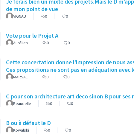
Je ferais bien un mixte des projets.Mais le D m’app
de mon point de vue
VIGNAU
0
0
Vote pour le Projet A
Aurélien
0
0
Cette concertation donne l’impression de nous asso
Ces propositions ne sont pas en adéquation avec le
MARSAL
0
0
C pour son architecture art deco sinon B pour ses 
Beaudelle
0
0
B ou à défaut le D
Kowalski
0
0