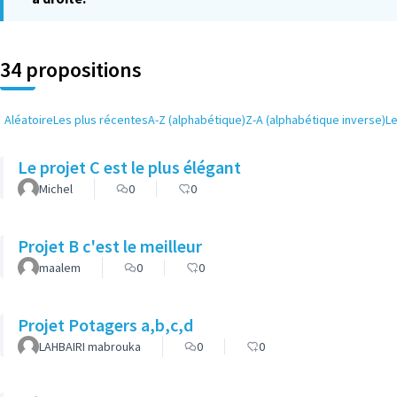
34 propositions
Aléatoire
Les plus récentes
A-Z (alphabétique)
Z-A (alphabétique inverse)
L
Le projet C est le plus élégant
Michel
0
0
Projet B c'est le meilleur
maalem
0
0
Projet Potagers a,b,c,d
LAHBAIRI mabrouka
0
0