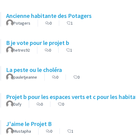
Ancienne habitante des Potagers
Potagers
0
1
B je vote pour le projet b
hetres92
0
1
La peste ou le choléra
pauletjeanne
0
0
Projet b pour les espaces verts et c pour les habita
Dafy
0
0
J'aime le Projet B
Mustapha
0
1