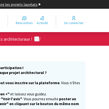
re les projets lauréats
Rencontres
Activité
Se connecter
Menu utilisateur
ts architecturaux !
/
articipation !
aque projet architectural ?
ut vous inscrire sur la plateforme
. Vous n'êtes
)
yen +"
et laissez vous guidez.
 "Voir l'avis"
. Vous pourrez ensuite
poster un
enir" en cliquant sur le bouton du même nom