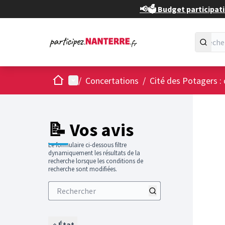
📢🗳️ Budget participati
Accueil
Menu principal
/
Concertations
/
Cité des Potagers : 
📝 Vos avis
Le formulaire ci-dessous filtre
dynamiquement les résultats de la
recherche lorsque les conditions de
recherche sont modifiées.
État