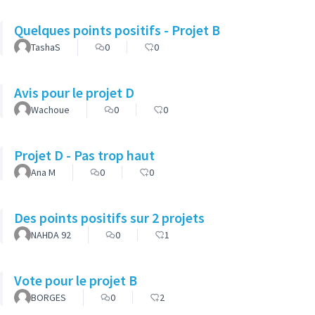
Quelques points positifs - Projet B
TashaS
0
0
Avis pour le projet D
Wachoue
0
0
Projet D - Pas trop haut
Ana M
0
0
Des points positifs sur 2 projets
NAHDA 92
0
1
Vote pour le projet B
BORGES
0
2