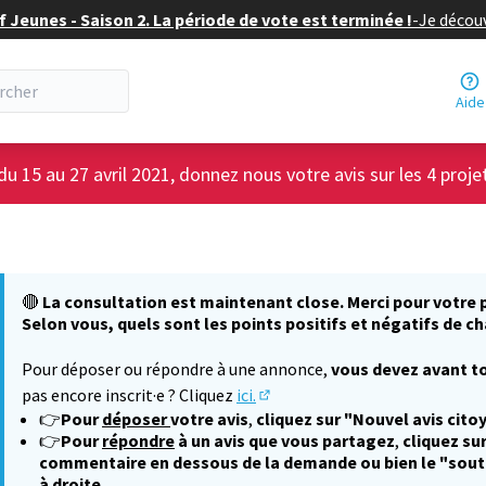
f Jeunes - Saison 2. La période de vote est terminée !
-
Je découv
Aide
du 15 au 27 avril 2021, donnez nous votre avis sur les 4 proje
🔴
La consultation est maintenant close. Merci pour votre p
Selon vous, quels sont les points positifs et négatifs de ch
Pour déposer ou répondre à une annonce,
vous devez avant to
pas encore inscrit·e ? Cliquez
ici.
(S'ouvre dans un nouvel onglet
👉
Pour
déposer
votre avis
,
cliquez sur "Nouvel avis cito
👉
Pour
répondre
à un avis que vous partagez
,
cliquez sur
commentaire en dessous de la demande ou bien le "sout
à droite.