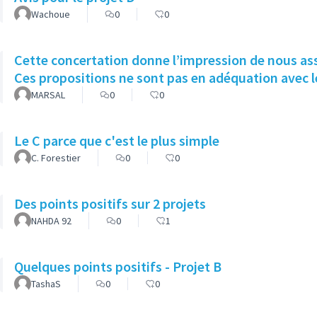
Wachoue
0
0
Cette concertation donne l’impression de nous asso
Ces propositions ne sont pas en adéquation avec le
MARSAL
0
0
Le C parce que c'est le plus simple
C. Forestier
0
0
Des points positifs sur 2 projets
NAHDA 92
0
1
Quelques points positifs - Projet B
TashaS
0
0