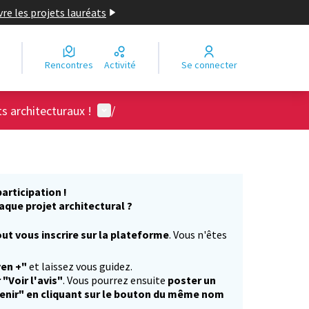
re les projets lauréats
Rencontres
Activité
Se connecter
Menu utilisateur
ts architecturaux !
/
articipation !
aque projet architectural ?
ut vous inscrire sur la plateforme
. Vous n'êtes
)
yen +"
et laissez vous guidez.
 "Voir l'avis"
. Vous pourrez ensuite
poster un
enir" en cliquant sur le bouton du même nom