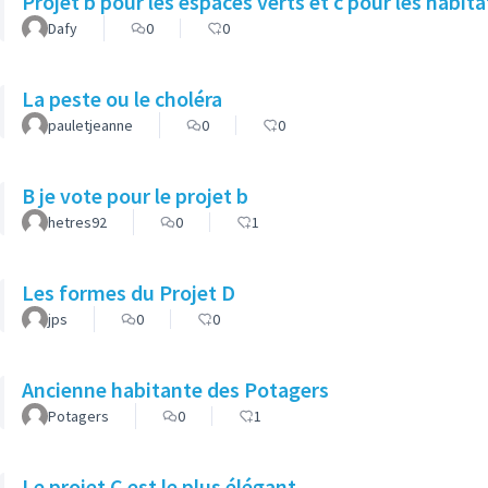
Projet b pour les espaces verts et c pour les habita
Dafy
0
0
La peste ou le choléra
pauletjeanne
0
0
B je vote pour le projet b
hetres92
0
1
Les formes du Projet D
jps
0
0
Ancienne habitante des Potagers
Potagers
0
1
Le projet C est le plus élégant