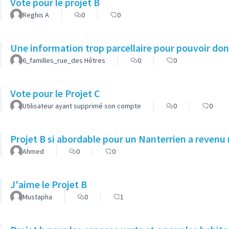
Vote pour le projet B
Reghis A
0
0
Une information trop parcellaire pour pouvoir donn
6_familles_rue_des Hêtres
0
0
Vote pour le Projet C
Utilisateur ayant supprimé son compte
0
0
Projet B si abordable pour un Nanterrien a revenu
Ahmed
0
0
J'aime le Projet B
Mustapha
0
1