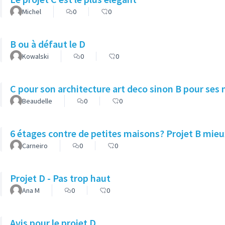
Michel
0
0
B ou à défaut le D
Kowalski
0
0
C pour son architecture art deco sinon B pour ses 
Beaudelle
0
0
6 étages contre de petites maisons? Projet B mieux
Carneiro
0
0
Projet D - Pas trop haut
Ana M
0
0
Avis pour le projet D