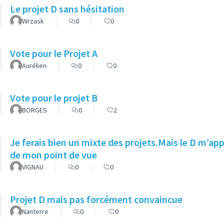
Le projet D sans hésitation
Wrzask
0
0
Vote pour le Projet A
Aurélien
0
0
Vote pour le projet B
BORGES
0
2
Je ferais bien un mixte des projets.Mais le D m’app
de mon point de vue
VIGNAU
0
0
Projet D mais pas forcément convaincue
Nanterre
0
0