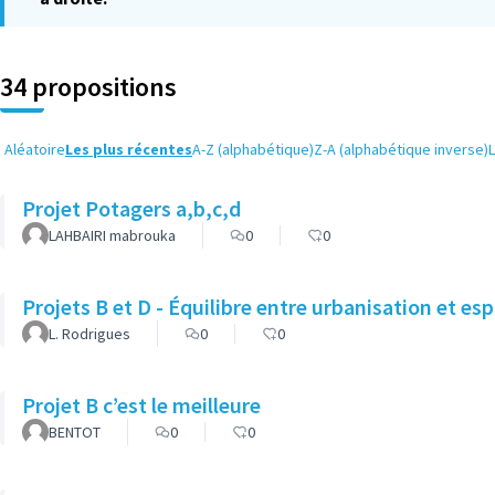
34 propositions
Aléatoire
Les plus récentes
A-Z (alphabétique)
Z-A (alphabétique inverse)
Projet Potagers a,b,c,d
LAHBAIRI mabrouka
0
0
Projets B et D - Équilibre entre urbanisation et es
L. Rodrigues
0
0
Projet B c’est le meilleure
BENTOT
0
0