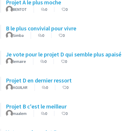
Projet A le plus moche
BENTOT
0
0
B le plus convivial pour vivre
Simba
0
0
Je vote pour le projet D qui semble plus apaisé
lemaire
0
0
Projet D en dernier ressort
AGUILAR
0
0
Projet B c'est le meilleur
maalem
0
0