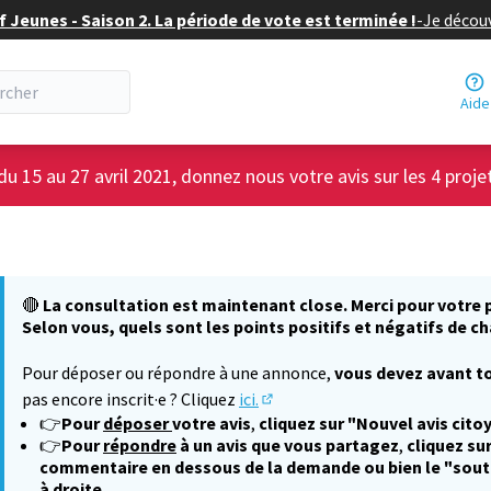
f Jeunes - Saison 2. La période de vote est terminée !
-
Je découv
Aide
du 15 au 27 avril 2021, donnez nous votre avis sur les 4 proje
🔴
La consultation est maintenant close. Merci pour votre p
Selon vous, quels sont les points positifs et négatifs de ch
Pour déposer ou répondre à une annonce,
vous devez avant to
pas encore inscrit·e ? Cliquez
ici.
(S'ouvre dans un nouvel onglet
👉
Pour
déposer
votre avis
,
cliquez sur "Nouvel avis cito
👉
Pour
répondre
à un avis que vous partagez
,
cliquez sur
commentaire en dessous de la demande ou bien le "sout
à droite.