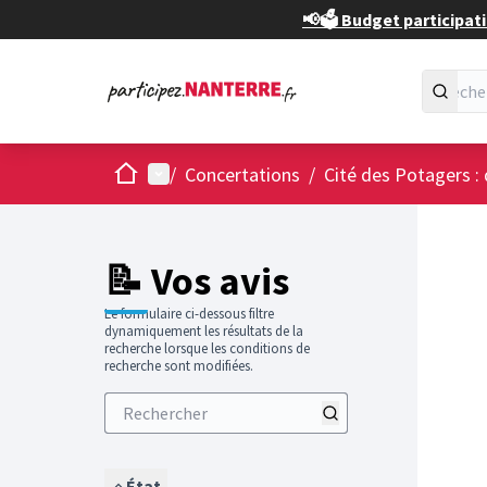
📢🗳️ Budget participati
Accueil
Menu principal
/
Concertations
/
Cité des Potagers : 
📝 Vos avis
Le formulaire ci-dessous filtre
dynamiquement les résultats de la
recherche lorsque les conditions de
recherche sont modifiées.
État