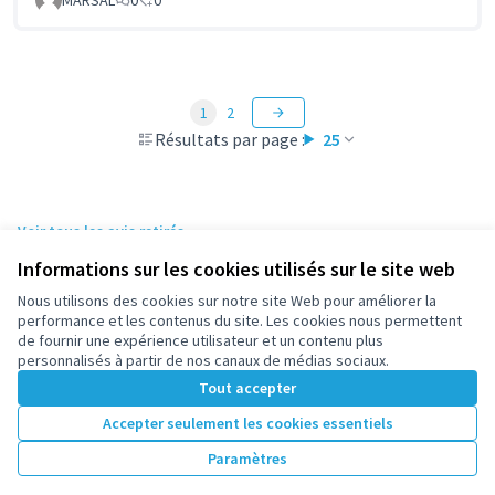
1
2
Résultats par page :
25
Voir tous les avis retirés
Informations sur les cookies utilisés sur le site web
Nous utilisons des cookies sur notre site Web pour améliorer la
Conditions d'utilisation
performance et les contenus du site. Les cookies nous permettent
Paramètres des cookies
de fournir une expérience utilisateur et un contenu plus
participez.nanterre.fr sur X
participez.nanterre.fr sur Facebook
participez.nanterre.fr sur Instagram
participez.nanterre.fr sur YouTube
participez.nanterre.fr sur GitHub
personnalisés à partir de nos canaux de médias sociaux.
(Lien externe)
(Lien externe)
(Lien externe)
(Lien externe)
(Lien externe)
Tout accepter
Accepter seulement les cookies essentiels
Licence Cre
(Lien extern
Paramètres
(Lien externe)
Site réalisé grâce au
logiciel libre Decidim
.
(Lien externe)