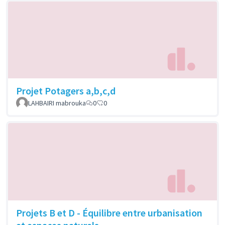
Projet Potagers a,b,c,d
LAHBAIRI mabrouka
0
0
Projets B et D - Équilibre entre urbanisation