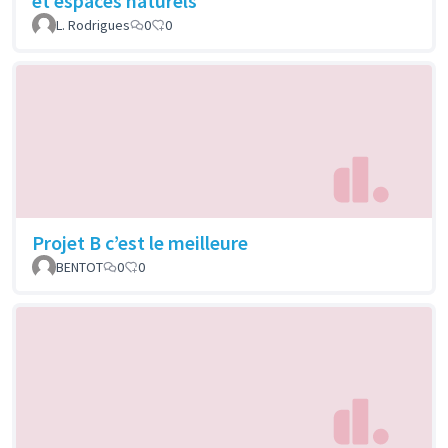
et espaces naturels
L. Rodrigues
0
0
Projet B c’est le meilleure
BENTOT
0
0