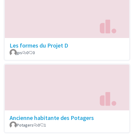
Les formes du Projet D
jps
0
0
Ancienne habitante des Potagers
Potagers
0
1