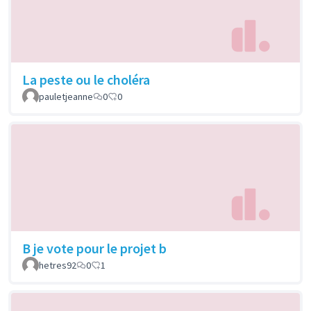
La peste ou le choléra
pauletjeanne
0
0
B je vote pour le projet b
hetres92
0
1