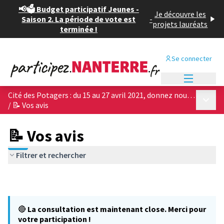
📢🗳️ Budget participatif Jeunes -
Je découvre les
Saison 2. La période de vote est
-
projets lauréats
terminée !
Se connecter
Menu princi
Cité des Potagers : du 15 au 27 avril 2021, donnez nous votre avis sur les 4 projets architecturaux !
Menu p
/
📝 Vos avis
📝 Vos avis
Filtrer et rechercher
🔴
La consultation est maintenant close. Merci pour
votre participation !