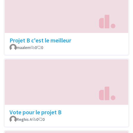
Projet B c'est le meilleur
maalem
0
0
Vote pour le projet B
Reghis A
0
0