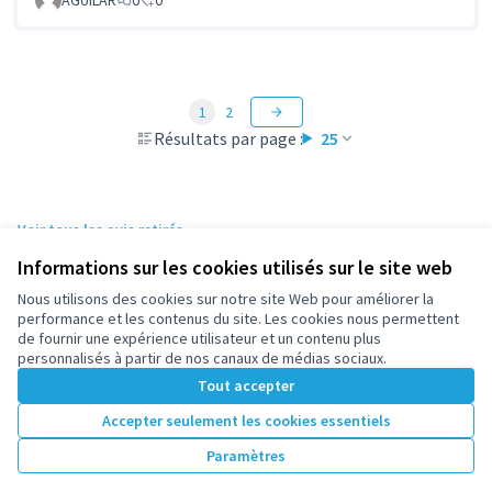
1
2
Résultats par page :
25
Voir tous les avis retirés
Informations sur les cookies utilisés sur le site web
Nous utilisons des cookies sur notre site Web pour améliorer la
Conditions d'utilisation
performance et les contenus du site. Les cookies nous permettent
Paramètres des cookies
de fournir une expérience utilisateur et un contenu plus
participez.nanterre.fr sur X
participez.nanterre.fr sur Facebook
participez.nanterre.fr sur Instagram
participez.nanterre.fr sur YouTube
participez.nanterre.fr sur GitHub
personnalisés à partir de nos canaux de médias sociaux.
(Lien externe)
(Lien externe)
(Lien externe)
(Lien externe)
(Lien externe)
Tout accepter
Accepter seulement les cookies essentiels
Licence Cre
(Lien extern
Paramètres
(Lien externe)
Site réalisé grâce au
logiciel libre Decidim
.
(Lien externe)