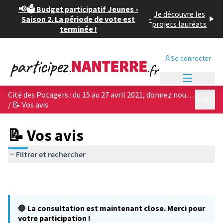
📢🗳️ Budget participatif Jeunes -
Je découvre les
Saison 2. La période de vote est
-
projets lauréats
terminée !
Se connecter
Menu princi
Cité des Potagers : du 15 au 27 avril 2021, donnez nous votre avis sur les 4 projets architecturaux !
Menu p
/
📝 Vos avis
📝 Vos avis
Filtrer et rechercher
🔴
La consultation est maintenant close. Merci pour
votre participation !