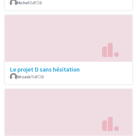
Michel
0
0
Le projet D sans hésitation
Wrzask
0
0