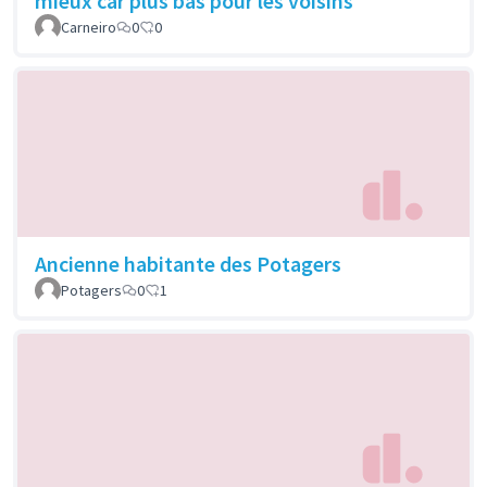
mieux car plus bas pour les voisins
Carneiro
0
0
Ancienne habitante des Potagers
Potagers
0
1