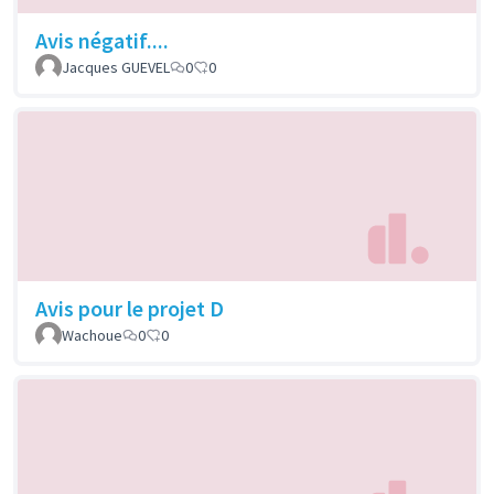
Avis négatif....
Jacques GUEVEL
0
0
Avis pour le projet D
Wachoue
0
0