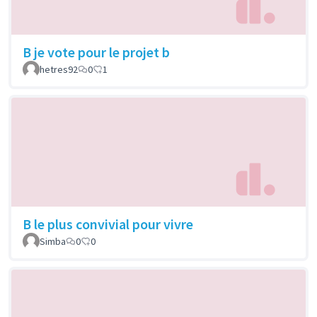
B je vote pour le projet b
hetres92
0
1
B le plus convivial pour vivre
Simba
0
0