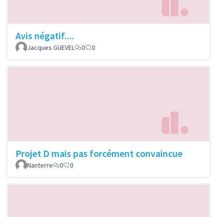
Avis négatif....
Jacques GUEVEL
0
0
Projet D mais pas forcément convaincue
Nanterre
0
0