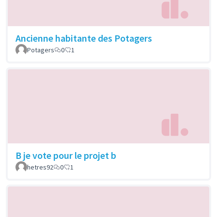
Ancienne habitante des Potagers
Potagers
0
1
B je vote pour le projet b
hetres92
0
1