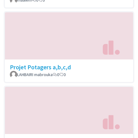
Projet Potagers a,b,c,d
LAHBAIRI mabrouka
0
0