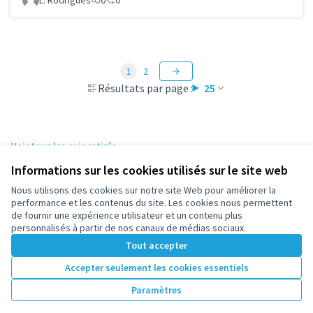
1
2
Résultats par page :
25
Voir tous les avis retirés
Informations sur les cookies utilisés sur le site web
Nous utilisons des cookies sur notre site Web pour améliorer la
Conditions d'utilisation
performance et les contenus du site. Les cookies nous permettent
Paramètres des cookies
de fournir une expérience utilisateur et un contenu plus
participez.nanterre.fr sur X
participez.nanterre.fr sur Facebook
participez.nanterre.fr sur Instagram
participez.nanterre.fr sur YouTube
participez.nanterre.fr sur GitHub
personnalisés à partir de nos canaux de médias sociaux.
(Lien externe)
(Lien externe)
(Lien externe)
(Lien externe)
(Lien externe)
Tout accepter
Accepter seulement les cookies essentiels
Licence Cre
(Lien extern
Paramètres
(Lien externe)
Site réalisé grâce au
logiciel libre Decidim
.
(Lien externe)