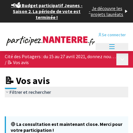
📢🗳️ Budget participatif Jeunes -
Je découvre les
Saison 2. La période de vote est
-
projets lauréats
terminée !
Se connecter
Menu princi
Cité des Potagers : du 15 au 27 avril 2021, donnez nous votre avis sur les 4 projets architecturaux !
Menu p
/
📝 Vos avis
📝 Vos avis
Filtrer et rechercher
🔴
La consultation est maintenant close. Merci pour
votre participation !