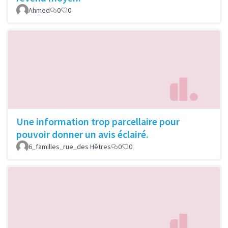
Ahmed
0
0
Une information trop parcellaire pour
pouvoir donner un avis éclairé.
6_familles_rue_des Hêtres
0
0