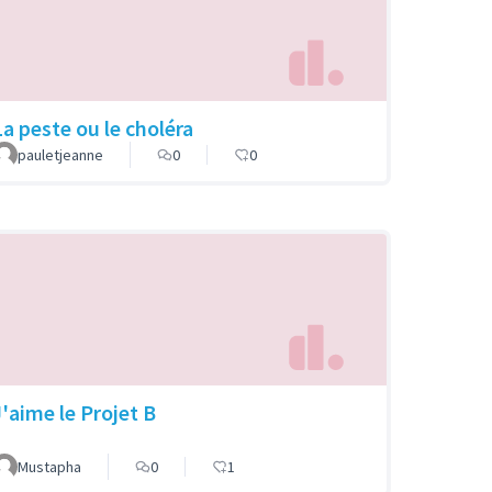
La peste ou le choléra
pauletjeanne
0
0
J'aime le Projet B
Mustapha
0
1