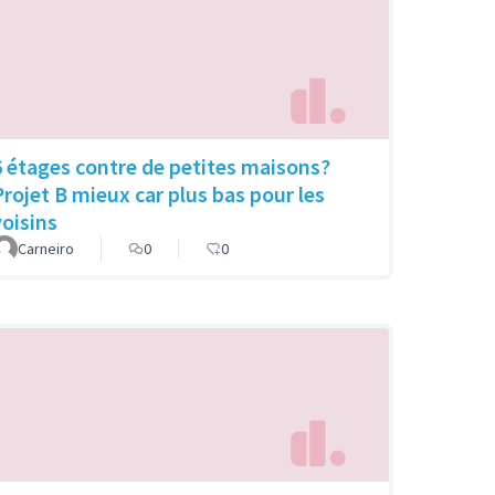
6 étages contre de petites maisons?
Projet B mieux car plus bas pour les
voisins
Carneiro
0
0