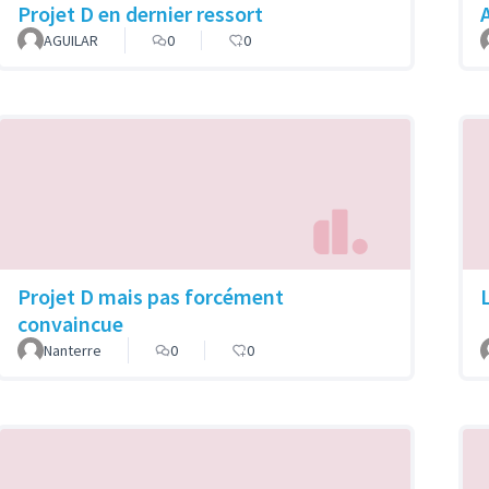
Projet D en dernier ressort
A
AGUILAR
0
0
Projet D mais pas forcément
convaincue
Nanterre
0
0