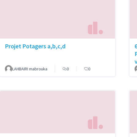
Projet Potagers a,b,c,d
LAHBAIRI mabrouka
0
0