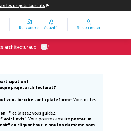
re les projets lauréats
Rencontres
Activité
Se connecter
Menu utilisateur
ts architecturaux !
/
articipation !
aque projet architectural ?
ut vous inscrire sur la plateforme
. Vous n'êtes
)
yen +"
et laissez vous guidez.
 "Voir l'avis"
. Vous pourrez ensuite
poster un
enir" en cliquant sur le bouton du même nom