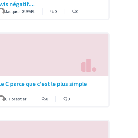
vis négatif....
Jacques GUEVEL
0
0
Le C parce que c'est le plus simple
C. Forestier
0
0