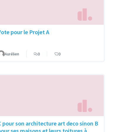
Vote pour le Projet A
Aurélien
0
0
C pour son architecture art deco sinon B
pour ses maisons et leurs toitures à