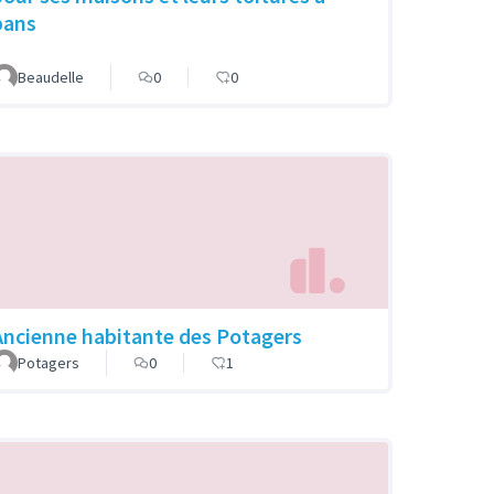
pans
Beaudelle
0
0
Ancienne habitante des Potagers
Potagers
0
1