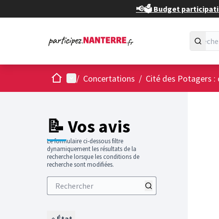
📢🗳️ Budget participati
Accueil
Menu principal
/
Concertations
/
Cité des Potagers : 
📝 Vos avis
Le formulaire ci-dessous filtre
dynamiquement les résultats de la
recherche lorsque les conditions de
recherche sont modifiées.
État