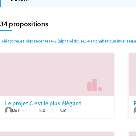
34 propositions
Aléatoire
Les plus récentes
A-Z (alphabétique)
Z-A (alphabétique inverse)
L
Le projet C est le plus élégant
P
Michel
0
0