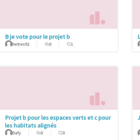
B je vote pour le projet b
hetres92
0
1
Projet b pour les espaces verts et c pour
les habitats alignés
Dafy
0
0