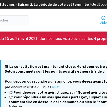
f Jeunes - Saison 2. La période de vote est terminée !
-
Je découv
Aide
du 15 au 27 avril 2021, donnez nous votre avis sur les 4 proje
🔴
La consultation est maintenant close. Merci pour votre p
Selon vous, quels sont les points positifs et négatifs de ch
Pour déposer ou répondre à une annonce,
vous devez avant to
pas encore inscrit·e ? Cliquez
ici.
(S'ouvre dans un nouvel onglet
👉
Pour
déposer
votre avis
,
cliquez sur "Nouvel avis cito
👉
Pour
répondre
à un avis que vous partagez
,
cliquez sur
commentaire en dessous de la demande ou bien le "sout
à droite.