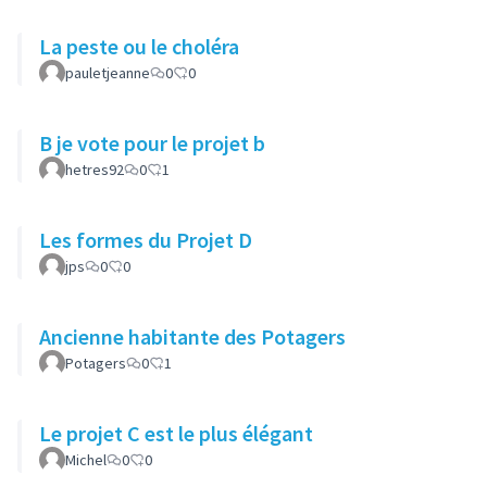
La peste ou le choléra
pauletjeanne
0
0
B je vote pour le projet b
hetres92
0
1
Les formes du Projet D
jps
0
0
Ancienne habitante des Potagers
Potagers
0
1
Le projet C est le plus élégant
Michel
0
0