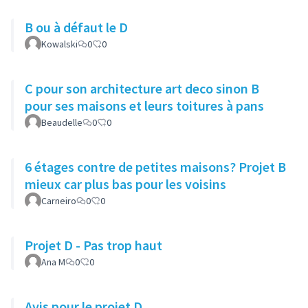
B ou à défaut le D
Kowalski
0
0
C pour son architecture art deco sinon B
pour ses maisons et leurs toitures à pans
Beaudelle
0
0
6 étages contre de petites maisons? Projet B
mieux car plus bas pour les voisins
Carneiro
0
0
Projet D - Pas trop haut
Ana M
0
0
Avis pour le projet D