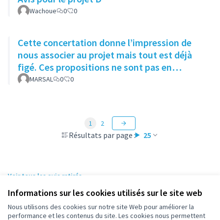
Wachoue
0
0
Cette concertation donne l’impression de
nous associer au projet mais tout est déjà
figé. Ces propositions ne sont pas en
adéquation avec le quartier.
MARSAL
0
0
1
2
Résultats par page :
25
Voir tous les avis retirés
Informations sur les cookies utilisés sur le site web
Nous utilisons des cookies sur notre site Web pour améliorer la
Conditions d'utilisation
performance et les contenus du site. Les cookies nous permettent
Paramètres des cookies