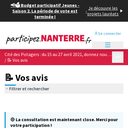
📢🗳️ Budget participatif Jeunes -
Je découvre les
Saison 2. La période de vote est
-
projets lauréats
terminée !
Se connecter
Menu princi
Cité des Potagers : du 15 au 27 avril 2021, donnez nous votre avis sur les 4 projets architecturaux !
Menu p
/
📝 Vos avis
📝 Vos avis
Filtrer et rechercher
🔴
La consultation est maintenant close. Merci pour
votre participation !