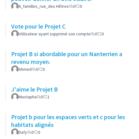
6_familles_rue_des Hêtres
0
0
Vote pour le Projet C
Utilisateur ayant supprimé son compte
0
0
Projet B si abordable pour un Nanterrien a
revenu moyen.
Ahmed
0
0
J'aime le Projet B
Mustapha
0
1
Projet b pour les espaces verts et c pour les
habitats alignés
Dafy
0
0