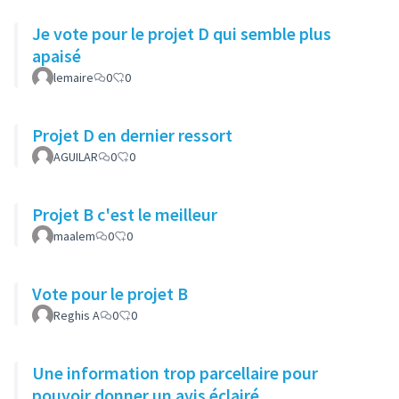
Je vote pour le projet D qui semble plus
apaisé
lemaire
0
0
Projet D en dernier ressort
AGUILAR
0
0
Projet B c'est le meilleur
maalem
0
0
Vote pour le projet B
Reghis A
0
0
Une information trop parcellaire pour
pouvoir donner un avis éclairé.