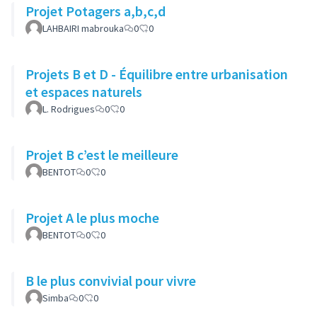
Projet Potagers a,b,c,d
LAHBAIRI mabrouka
0
0
Projets B et D - Équilibre entre urbanisation
et espaces naturels
L. Rodrigues
0
0
Projet B c’est le meilleure
BENTOT
0
0
Projet A le plus moche
BENTOT
0
0
B le plus convivial pour vivre
Simba
0
0