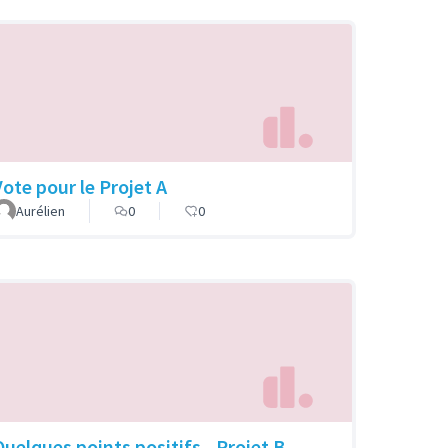
Vote pour le Projet A
Aurélien
0
0
Quelques points positifs - Projet B