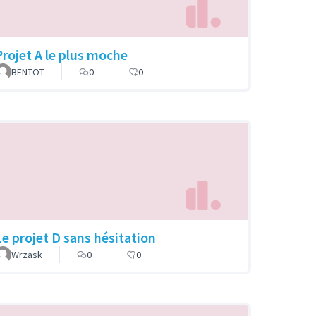
Projet A le plus moche
BENTOT
0
0
Le projet D sans hésitation
Wrzask
0
0