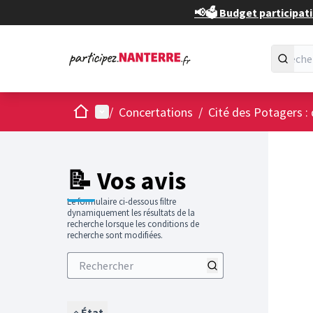
📢🗳️ Budget participati
Accueil
Menu principal
/
Concertations
/
Cité des Potagers : 
📝 Vos avis
Le formulaire ci-dessous filtre
dynamiquement les résultats de la
recherche lorsque les conditions de
recherche sont modifiées.
État