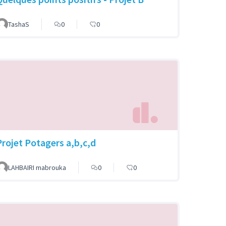
TashaS
0
0
Projet Potagers a,b,c,d
LAHBAIRI mabrouka
0
0