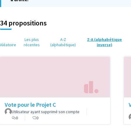
34 propositions
Les plus
A-Z
Z-A (alphabétique
Aléatoire
récentes
(alphabétique)
inverse)
Vote pour le Projet C
Utilisateur ayant supprimé son compte
0
0