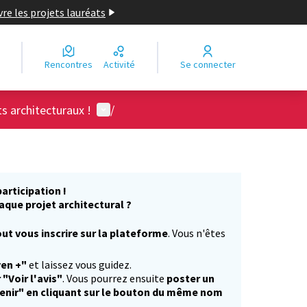
re les projets lauréats
Rencontres
Activité
Se connecter
Menu utilisateur
ts architecturaux !
/
articipation !
aque projet architectural ?
ut vous inscrire sur la plateforme
. Vous n'êtes
)
yen +"
et laissez vous guidez.
 "Voir l'avis"
. Vous pourrez ensuite
poster un
enir" en cliquant sur le bouton du même nom