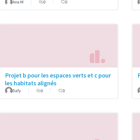
Ana M
0
0
Projet b pour les espaces verts et c pour
P
les habitats alignés
Dafy
0
0