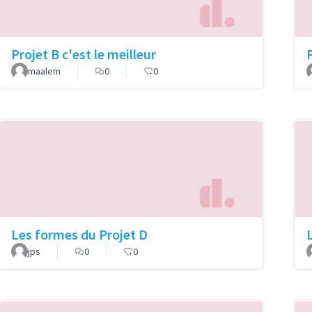
Projet B c'est le meilleur
maalem
0
0
Les formes du Projet D
jps
0
0