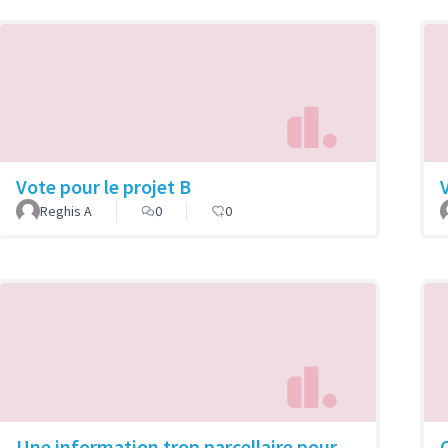
Vote pour le projet B
Reghis A
0
0
Une information trop parcellaire pour