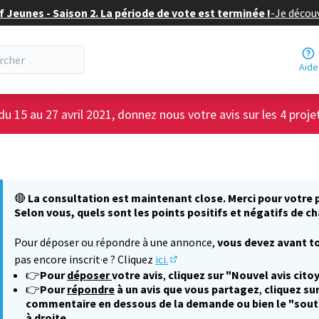
f Jeunes - Saison 2. La période de vote est terminée !
-
Je découv
Aide
du 15 au 27 avril 2021, donnez nous votre avis sur les 4 proje
🔴
La consultation est maintenant close. Merci pour votre p
Selon vous, quels sont les points positifs et négatifs de ch
Pour déposer ou répondre à une annonce,
vous devez avant to
pas encore inscrit·e ? Cliquez
ici.
(S'ouvre dans un nouvel onglet
👉
Pour
déposer
votre avis
,
cliquez sur "Nouvel avis cito
👉
Pour
répondre
à un avis que vous partagez
,
cliquez sur
commentaire en dessous de la demande ou bien le "sout
à droite.