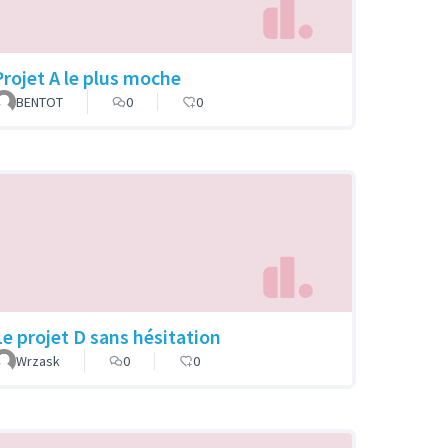
Projet A le plus moche
BENTOT
0
0
Le projet D sans hésitation
Wrzask
0
0