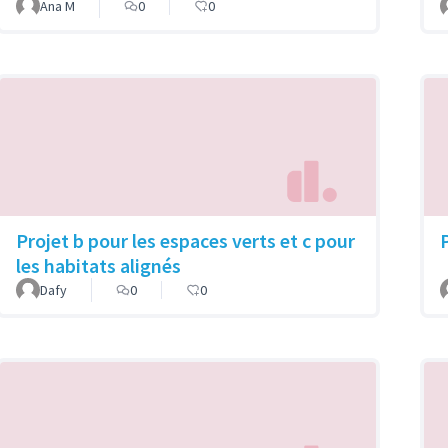
Ana M
0
0
Projet b pour les espaces verts et c pour
P
les habitats alignés
Dafy
0
0