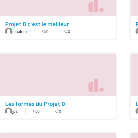
Projet B c'est le meilleur
maalem
0
0
Les formes du Projet D
jps
0
0