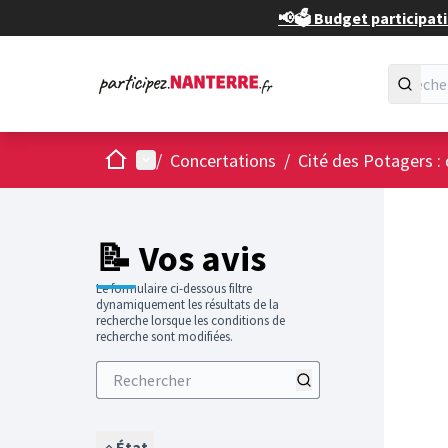
📢🗳️ Budget participati
Accueil
Menu principal
/
Concertations
/
Cité des Potagers : 
📝 Vos avis
Le formulaire ci-dessous filtre
dynamiquement les résultats de la
recherche lorsque les conditions de
recherche sont modifiées.
État