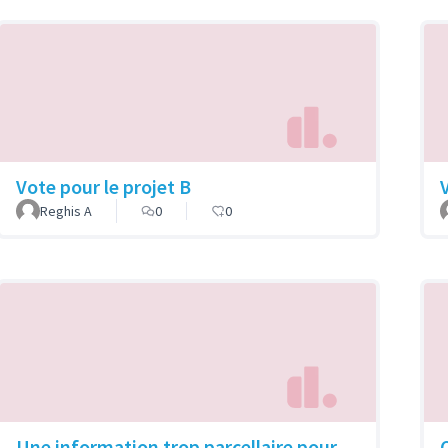
Vote pour le projet B
Reghis A
0
0
Une information trop parcellaire pour