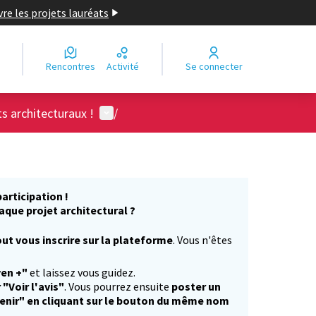
re les projets lauréats
Rencontres
Activité
Se connecter
Menu utilisateur
ts architecturaux !
/
articipation !
aque projet architectural ?
ut vous inscrire sur la plateforme
. Vous n'êtes
)
yen +"
et laissez vous guidez.
 "Voir l'avis"
. Vous pourrez ensuite
poster un
enir" en cliquant sur le bouton du même nom