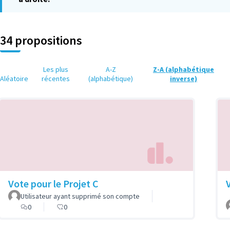
34 propositions
Les plus
A-Z
Z-A (alphabétique
Aléatoire
récentes
(alphabétique)
inverse)
Vote pour le Projet C
Utilisateur ayant supprimé son compte
0
0