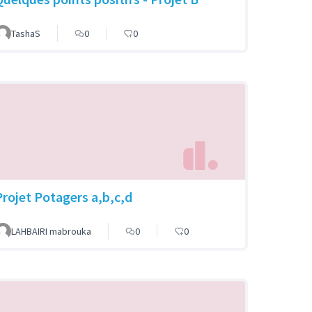
TashaS
0
0
Projet Potagers a,b,c,d
LAHBAIRI mabrouka
0
0