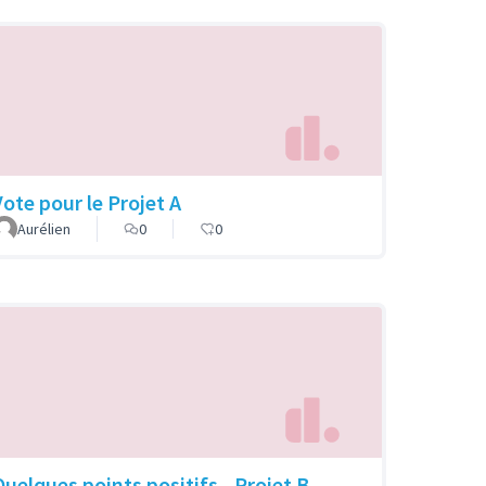
Vote pour le Projet A
Aurélien
0
0
Quelques points positifs - Projet B