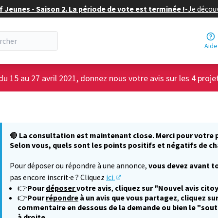
f Jeunes - Saison 2. La période de vote est terminée !
-
Je découv
Aide
du 15 au 27 avril 2021, donnez nous votre avis sur les 4 proje
🔴
La consultation est maintenant close. Merci pour votre p
Selon vous, quels sont les points positifs et négatifs de ch
Pour déposer ou répondre à une annonce,
vous devez avant to
pas encore inscrit·e ? Cliquez
ici.
(S'ouvre dans un nouvel onglet
👉
Pour
déposer
votre avis
,
cliquez sur "Nouvel avis cito
👉
Pour
répondre
à un avis que vous partagez
,
cliquez sur
commentaire en dessous de la demande ou bien le "sout
à droite.