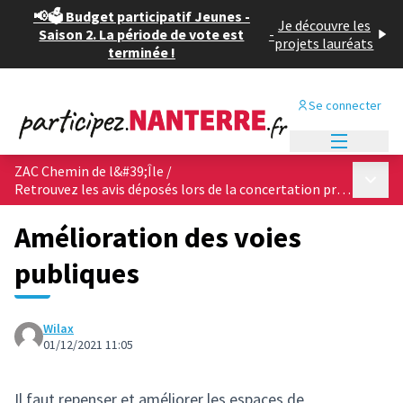
📢🗳️ Budget participatif Jeunes -
Je découvre les
Saison 2. La période de vote est
-
projets lauréats
terminée !
Se connecter
Menu princi
ZAC Chemin de l&#39;Île
/
Menu p
Retrouvez les avis déposés lors de la concertation préalable !
Amélioration des voies
publiques
Wilax
01/12/2021 11:05
Il faut repenser et améliorer les espaces de