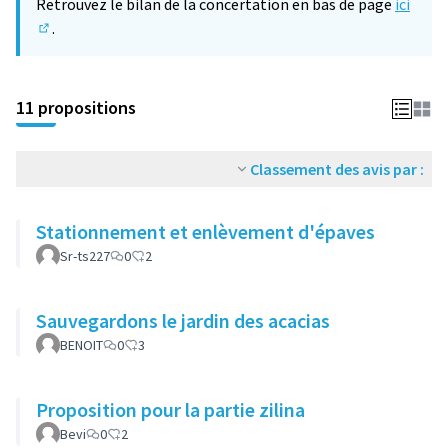
Retrouvez le bilan de la concertation en bas de page
ici
.
(S'ouvre dans un nouvel onglet)
11 propositions
Classement des avis par :
Stationnement et enlèvement d'épaves
Sr-ts227
0
2
Sauvegardons le jardin des acacias
BENOIT
0
3
Proposition pour la partie zilina
Bevi
0
2