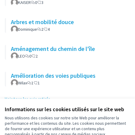
KAISER
0
3
Arbres et mobilité douce
Dominique
2
4
Aménagement du chemin de l'île
LEO
0
2
Amélioration des voies publiques
Wilax
1
1
Voir tous les avis retirés
Informations sur les cookies utilisés sur le site web
Nous utilisons des cookies sur notre site Web pour améliorer la
Conditions d'utilisation
performance et les contenus du site. Les cookies nous permettent
Paramètres des cookies
de fournir une expérience utilisateur et un contenu plus
participez.nanterre.fr sur X
participez.nanterre.fr sur Facebook
participez.nanterre.fr sur Instagram
participez.nanterre.fr sur YouTube
participez.nanterre.fr sur GitHub
personnalisés à partir de nos canaux de médias sociaux.