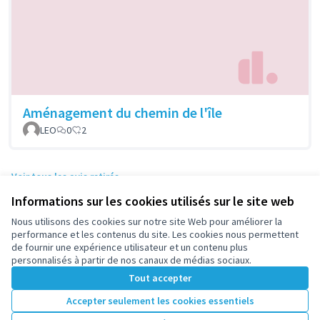
Aménagement du chemin de l'île
LEO
0
2
Voir tous les avis retirés
Informations sur les cookies utilisés sur le site web
Nous utilisons des cookies sur notre site Web pour améliorer la
Conditions d'utilisation
performance et les contenus du site. Les cookies nous permettent
Paramètres des cookies
de fournir une expérience utilisateur et un contenu plus
participez.nanterre.fr sur X
participez.nanterre.fr sur Facebook
participez.nanterre.fr sur Instagram
participez.nanterre.fr sur YouTube
participez.nanterre.fr sur GitHub
personnalisés à partir de nos canaux de médias sociaux.
(Lien externe)
(Lien externe)
(Lien externe)
(Lien externe)
(Lien externe)
Tout accepter
Accepter seulement les cookies essentiels
Licence Cre
(Lien extern