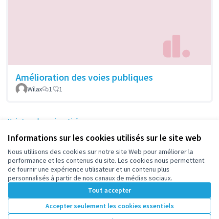
Amélioration des voies publiques
Wilax
1
1
Voir tous les avis retirés
Informations sur les cookies utilisés sur le site web
Nous utilisons des cookies sur notre site Web pour améliorer la
Conditions d'utilisation
performance et les contenus du site. Les cookies nous permettent
Paramètres des cookies
de fournir une expérience utilisateur et un contenu plus
participez.nanterre.fr sur X
participez.nanterre.fr sur Facebook
participez.nanterre.fr sur Instagram
participez.nanterre.fr sur YouTube
participez.nanterre.fr sur GitHub
personnalisés à partir de nos canaux de médias sociaux.
(Lien externe)
(Lien externe)
(Lien externe)
(Lien externe)
(Lien externe)
Tout accepter
Accepter seulement les cookies essentiels
Licence Cre
(Lien extern