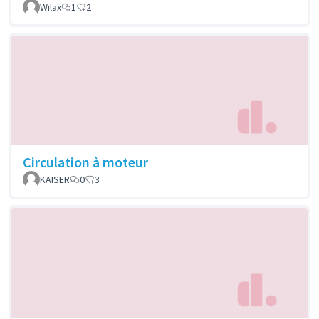
Wilax
1
2
Circulation à moteur
KAISER
0
3