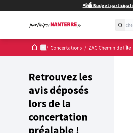
📢🗳️ Budget participati
Accueil
Menu principal
/
Concertations
/
ZAC Chemin de l'Île
Retrouvez les
avis déposés
lors de la
concertation
préalable !