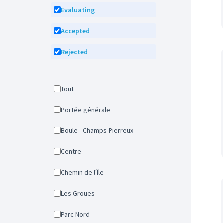
Evaluating
Accepted
Rejected
Tout
Portée générale
Boule - Champs-Pierreux
Centre
Chemin de l'Île
Les Groues
Parc Nord