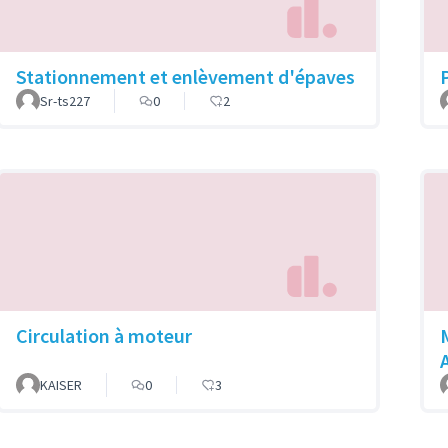
Stationnement et enlèvement d'épaves
Sr-ts227
0
2
Circulation à moteur
KAISER
0
3