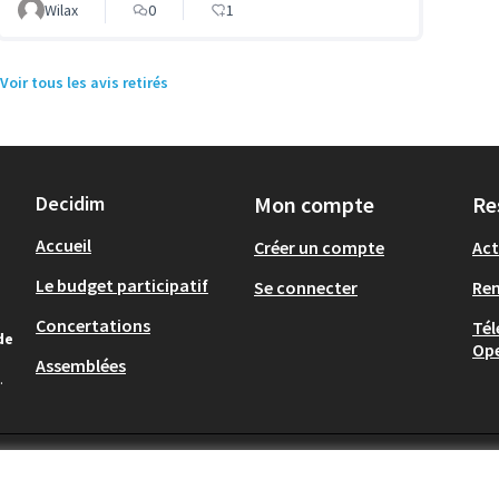
Wilax
0
1
Voir tous les avis retirés
Decidim
Mon compte
Re
Accueil
Créer un compte
Act
Le budget participatif
Se connecter
Re
Concertations
Tél
de
Op
Assemblées
.