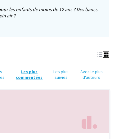
pour les enfants de moins de 12 ans ? Des bancs
in air ?
e dans un nouvel onglet)
us
Les plus
Les plus
Avec le plus
ues
commentées
suivies
d'auteurs