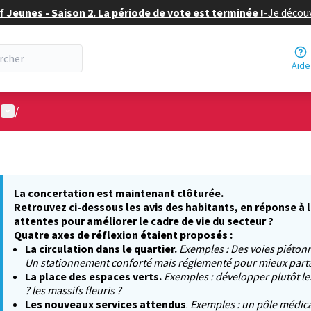
f Jeunes - Saison 2. La période de vote est terminée !
-
Je découv
Aide
Menu utilisateur
/
La concertation est maintenant clôturée.
Retrouvez ci-dessous les avis des habitants, en réponse à 
attentes pour améliorer le cadre de vie du secteur ?
Quatre axes de réflexion étaient proposés :
La circulation dans le quartier.
Exemples : Des voies piétonn
Un stationnement conforté mais réglementé pour mieux partag
La place des espaces verts.
Exemples : développer plutôt le
? les massifs fleuris ?
Les nouveaux services attendus
.
Exemples : un pôle médica