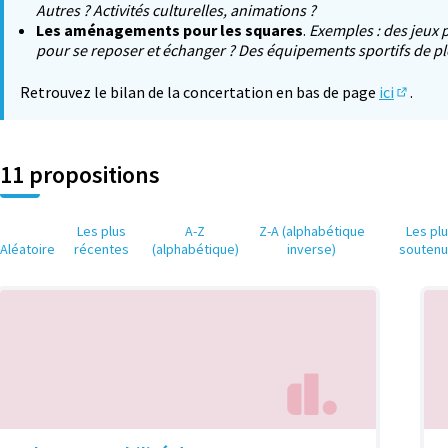
Autres ? Activités culturelles, animations ?
Les aménagements pour les squares
.
Exemples : des jeux 
pour se reposer et échanger ? Des équipements sportifs de ple
Retrouvez le bilan de la concertation en bas de page
ici
.
(S'ouvr
11 propositions
Les plus
A-Z
Z-A (alphabétique
Les pl
Aléatoire
récentes
(alphabétique)
inverse)
souten