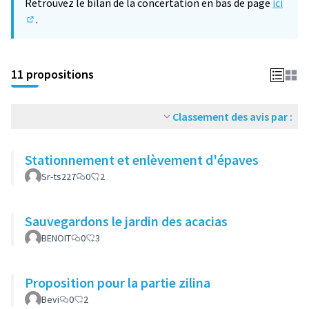
Retrouvez le bilan de la concertation en bas de page
ici
.
(S'ouvre dans un nouvel onglet)
11 propositions
Classement des avis par :
Stationnement et enlèvement d'épaves
Sr-ts227
0
2
Sauvegardons le jardin des acacias
BENOIT
0
3
Proposition pour la partie zilina
Bevi
0
2