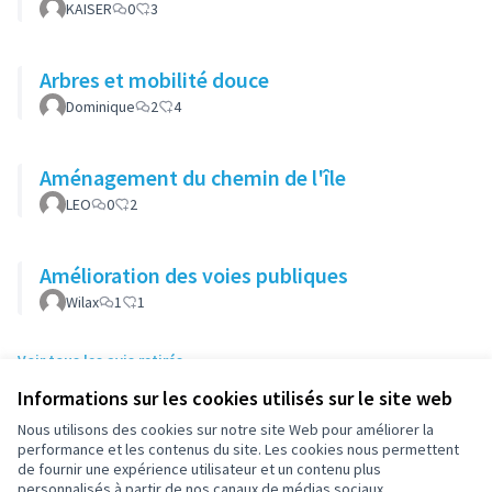
KAISER
0
3
Arbres et mobilité douce
Dominique
2
4
Aménagement du chemin de l'île
LEO
0
2
Amélioration des voies publiques
Wilax
1
1
Voir tous les avis retirés
Informations sur les cookies utilisés sur le site web
Nous utilisons des cookies sur notre site Web pour améliorer la
Conditions d'utilisation
performance et les contenus du site. Les cookies nous permettent
Paramètres des cookies
de fournir une expérience utilisateur et un contenu plus
participez.nanterre.fr sur X
participez.nanterre.fr sur Facebook
participez.nanterre.fr sur Instagram
participez.nanterre.fr sur YouTube
participez.nanterre.fr sur GitHub
personnalisés à partir de nos canaux de médias sociaux.