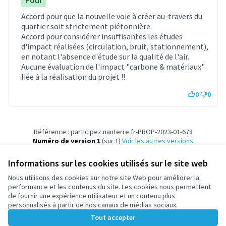
Pour
Accord pour que la nouvelle voie à créer au-travers du
quartier soit strictement piétonnière.
Accord pour considérer insuffisantes les études
d'impact réalisées (circulation, bruit, stationnement),
en notant l'absence d'étude sur la qualité de l'air.
Aucune évaluation de l'impact "carbone & matériaux"
liée à la réalisation du projet !!
0
0
Référence : participez.nanterre.fr-PROP-2023-01-678
Numéro de version 1
(sur 1)
voir les autres versions
Vérifiez l'empreinte numérique
Informations sur les cookies utilisés sur le site web
Nous utilisons des cookies sur notre site Web pour améliorer la
Conditions d'utilisation
performance et les contenus du site. Les cookies nous permettent
Paramètres des cookies
de fournir une expérience utilisateur et un contenu plus
participez.nanterre.fr sur X
participez.nanterre.fr sur Facebook
participez.nanterre.fr sur Instagram
participez.nanterre.fr sur YouTube
participez.nanterre.fr sur GitHub
personnalisés à partir de nos canaux de médias sociaux.
(Lien externe)
(Lien externe)
(Lien externe)
(Lien externe)
(Lien externe)
Tout accepter