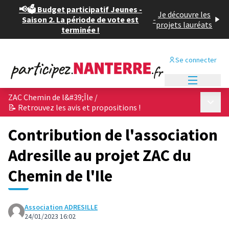
📢🗳️ Budget participatif Jeunes -
Je découvre les
Saison 2. La période de vote est
-
projets lauréats
terminée !
Se connecter
Menu princi
ZAC Chemin de l&#39;Île
/
Menu p
📝 Retrouvez les avis et propositions !
Contribution de l'association
Adresille au projet ZAC du
Chemin de l'Ile
Association ADRESILLE
24/01/2023 16:02