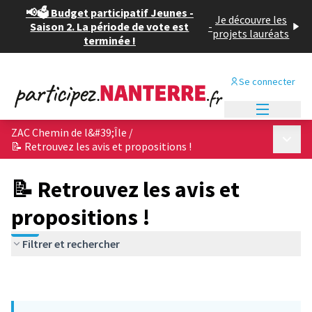
📢🗳️ Budget participatif Jeunes -
Je découvre les
Saison 2. La période de vote est
-
projets lauréats
terminée !
Se connecter
Menu princi
ZAC Chemin de l&#39;Île
/
Menu p
📝 Retrouvez les avis et propositions !
📝 Retrouvez les avis et
propositions !
Filtrer et rechercher