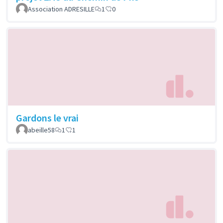
Association ADRESILLE
1
0
Gardons le vrai
abeille58
1
1