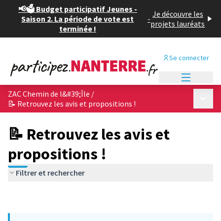
📢🗳️ Budget participatif Jeunes -
Je découvre les
Saison 2. La période de vote est
-
projets lauréats
terminée !
Se connecter
Menu princi
ZAC Chemin de l&#39;Île
/
Menu p
📝 Retrouvez les avis et propositions !
📝 Retrouvez les avis et
propositions !
Filtrer et rechercher