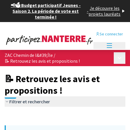
📢🗳️ Budget participatif Jeunes -
Je découvre les
Saison 2. La période de vote est
-
projets lauréats
terminée !
Se connecter
Menu princi
ZAC Chemin de l&#39;Île
/
Menu p
📝 Retrouvez les avis et propositions !
📝 Retrouvez les avis et
propositions !
Filtrer et rechercher