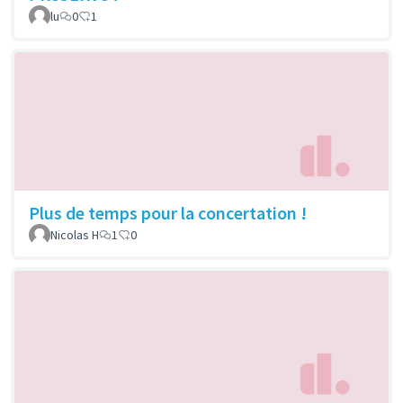
lu
0
1
Plus de temps pour la concertation !
Nicolas H
1
0