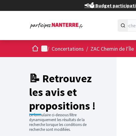
📢🗳️ Budget participati
Accueil
Menu principal
/
Concertations
/
ZAC Chemin de l'Île
📝 Retrouvez
les avis et
propositions !
Le formulaire ci-dessous filtre
dynamiquement les résultats de la
recherche lorsque les conditions de
recherche sont modifiées.