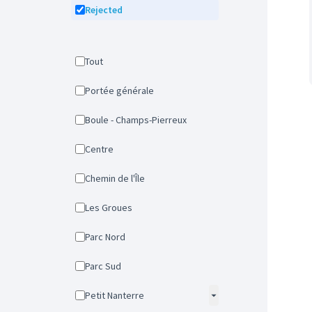
Rejected
Tout
Portée générale
Boule - Champs-Pierreux
Centre
Chemin de l'Île
Les Groues
Parc Nord
Parc Sud
Petit Nanterre