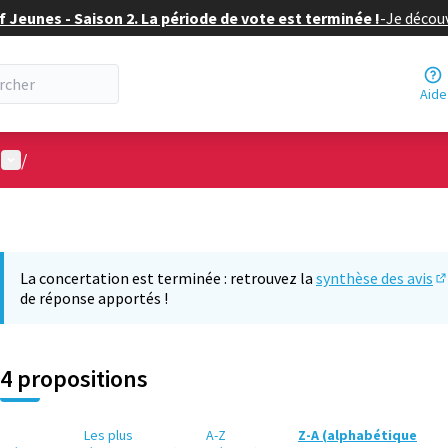
f Jeunes - Saison 2. La période de vote est terminée !
-
Je découv
Aide
Menu utilisateur
/
La concertation est terminée : retrouvez la
synthèse des avis
(S
de réponse apportés !
4 propositions
Les plus
A-Z
Z-A (alphabétique