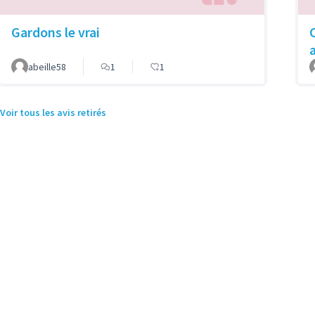
Gardons le vrai
abeille58
1
1
Voir tous les avis retirés