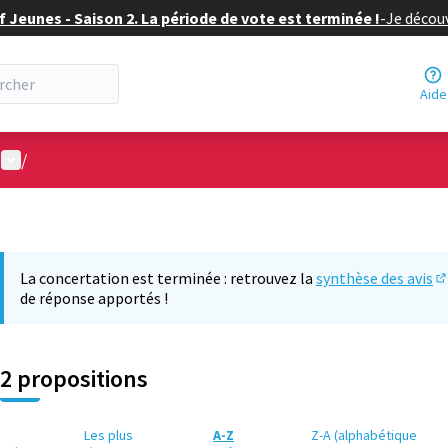
f Jeunes - Saison 2. La période de vote est terminée !
-
Je découv
Aide
Menu utilisateur
/
La concertation est terminée : retrouvez la
synthèse des avis
(S
de réponse apportés !
2 propositions
Les plus
A-Z
Z-A (alphabétique