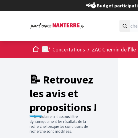
📢🗳️ Budget participati
Accueil
Menu principal
/
Concertations
/
ZAC Chemin de l'Île
📝 Retrouvez
les avis et
propositions !
Le formulaire ci-dessous filtre
dynamiquement les résultats de la
recherche lorsque les conditions de
recherche sont modifiées.