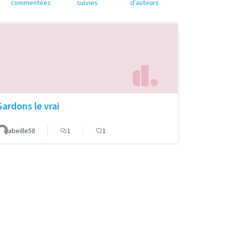
commentées
suivies
d'auteurs
Gardons le vrai
abeille58
1
1