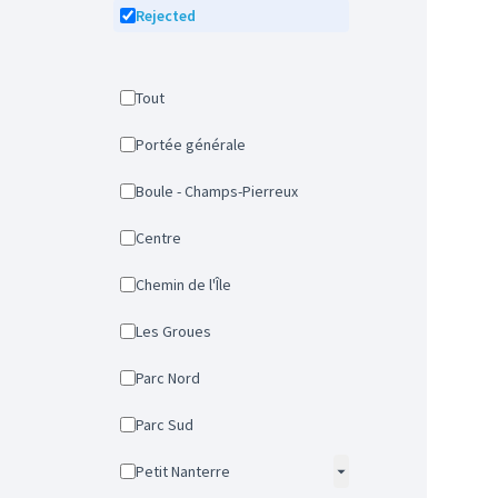
Rejected
Tout
Portée générale
Boule - Champs-Pierreux
Centre
Chemin de l'Île
Les Groues
Parc Nord
Parc Sud
Petit Nanterre